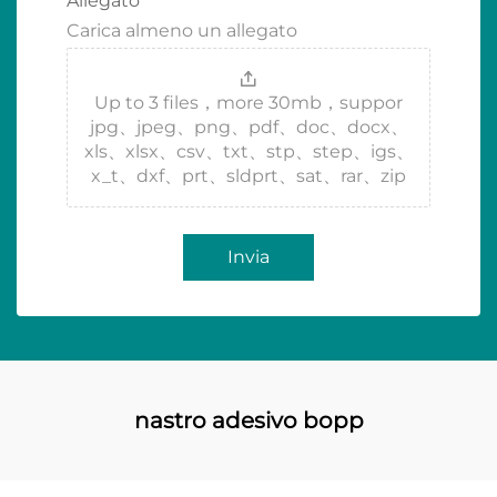
Allegato
Carica almeno un allegato
Up to 3 files，more 30mb，suppor
jpg、jpeg、png、pdf、doc、docx、
xls、xlsx、csv、txt、stp、step、igs、
x_t、dxf、prt、sldprt、sat、rar、zip
Invia
nastro adesivo bopp