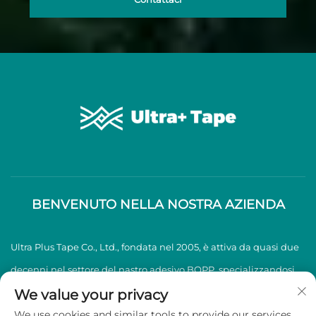
BENVENUTO NELLA NOSTRA AZIENDA
Ultra Plus Tape Co., Ltd., fondata nel 2005, è attiva da quasi due
decenni nel settore del nastro adesivo BOPP, specializzandosi
nella produzione e vendita di nastri adesivi BOPP di alta
We value your privacy
We use cookies and similar tools to provide our services.
qualità.