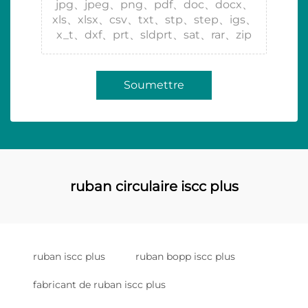
jpg、jpeg、png、pdf、doc、docx、
xls、xlsx、csv、txt、stp、step、igs、
x_t、dxf、prt、sldprt、sat、rar、zip
Soumettre
ruban circulaire iscc plus
ruban iscc plus
ruban bopp iscc plus
fabricant de ruban iscc plus