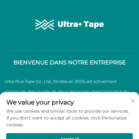
BIENVENUE DANS NOTRE ENTREPRISE
Ultra Plus Tape Co., Ltd., fondée en 2005, est activement
impliquée depuis près de deux décennies dans l'industrie du
ruban adhésif BOPP, spécialisée dans la production et la vente
We value your privacy
We use cookies and similar tools to provide our services.
de rubans adhésifs BOPP de haute qualité.
If you don't want to accept all cookies, click Personalize
cookies.
Copyright © 2026 Ultra Plus Tape Co., Ltd. Tous droits réservés -
Politique de confidentialité
Accept all