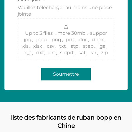
Veuillez télécharger au moins une pièce
jointe
Up to 3 files，more 30mb，suppor
jpg、jpeg、png、pdf、doc、docx、
xls、xlsx、csv、txt、stp、step、igs、
x_t、dxf、prt、sldprt、sat、rar、zip
Soumettre
liste des fabricants de ruban bopp en
Chine