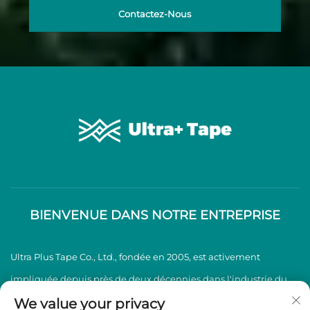
Contactez-Nous
BIENVENUE DANS NOTRE ENTREPRISE
Ultra Plus Tape Co., Ltd., fondée en 2005, est activement
impliquée depuis près de deux décennies dans l'industrie du
ruban adhésif BOPP, spécialisée dans la production et la vente
We value your privacy