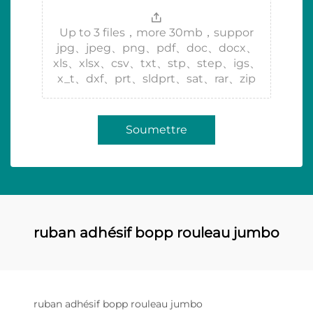
Up to 3 files，more 30mb，suppor
jpg、jpeg、png、pdf、doc、docx、
xls、xlsx、csv、txt、stp、step、igs、
x_t、dxf、prt、sldprt、sat、rar、zip
Soumettre
ruban adhésif bopp rouleau jumbo
ruban adhésif bopp rouleau jumbo