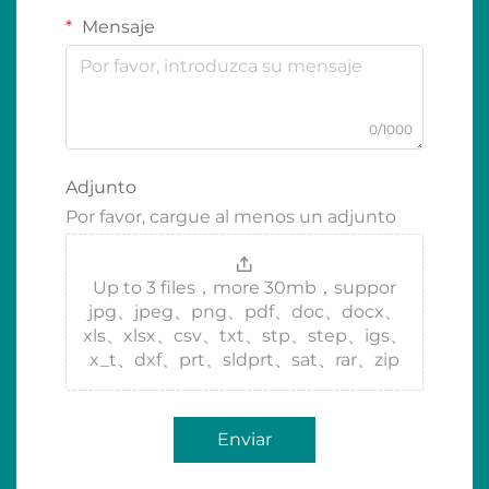
Mensaje
0/1000
Adjunto
Por favor, cargue al menos un adjunto
Up to 3 files，more 30mb，suppor
jpg、jpeg、png、pdf、doc、docx、
xls、xlsx、csv、txt、stp、step、igs、
x_t、dxf、prt、sldprt、sat、rar、zip
Enviar