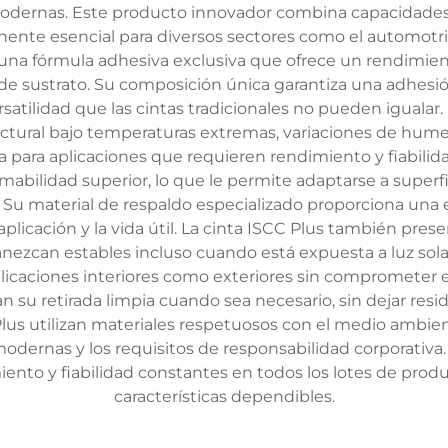
 modernas. Este producto innovador combina capacidades
nte esencial para diversos sectores como el automotriz,
 una fórmula adhesiva exclusiva que ofrece un rendimien
de sustrato. Su composición única garantiza una adhesió
tilidad que las cintas tradicionales no pueden igualar.
ctural bajo temperaturas extremas, variaciones de hume
a para aplicaciones que requieren rendimiento y fiabilida
rmabilidad superior, lo que le permite adaptarse a super
 Su material de respaldo especializado proporciona una e
licación y la vida útil. La cinta ISCC Plus también prese
can estables incluso cuando está expuesta a luz solar p
plicaciones interiores como exteriores sin comprometer el
an su retirada limpia cuando sea necesario, sin dejar resid
 Plus utilizan materiales respetuosos con el medio ambi
dernas y los requisitos de responsabilidad corporativa.
iento y fiabilidad constantes en todos los lotes de prod
características dependibles.