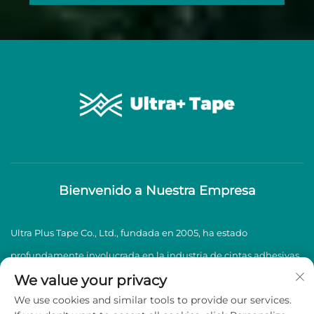
Bienvenido a Nuestra Empresa
Ultra Plus Tape Co., Ltd., fundada en 2005, ha estado
profundamente involucrada en la industria de cintas adhesivas
BOPP durante casi dos décadas, especializándose en la
We value your privacy
We use cookies and similar tools to provide our services.
producción y venta de cintas adhesivas BOPP de alta calidad.