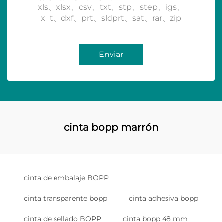
xls、xlsx、csv、txt、stp、step、igs、
x_t、dxf、prt、sldprt、sat、rar、zip
Enviar
cinta bopp marrón
cinta de embalaje BOPP
cinta transparente bopp
cinta adhesiva bopp
cinta de sellado BOPP
cinta bopp 48 mm