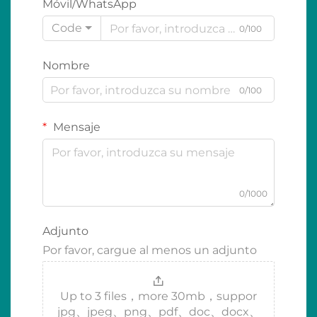
Móvil/WhatsApp
Code
0/100
Nombre
0/100
Mensaje
0/1000
Adjunto
Por favor, cargue al menos un adjunto
Up to 3 files，more 30mb，suppor
jpg、jpeg、png、pdf、doc、docx、