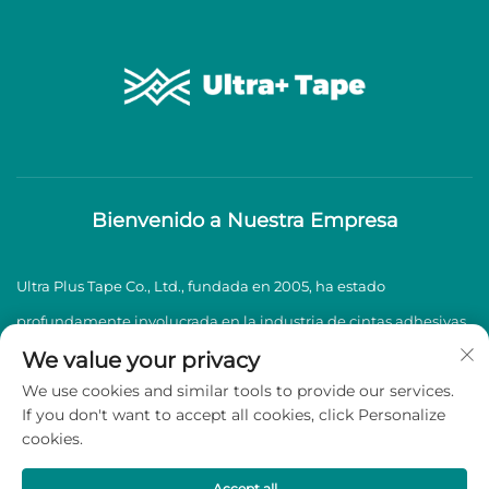
Bienvenido a Nuestra Empresa
Ultra Plus Tape Co., Ltd., fundada en 2005, ha estado
profundamente involucrada en la industria de cintas adhesivas
BOPP durante casi dos décadas, especializándose en la
We value your privacy
We use cookies and similar tools to provide our services.
producción y venta de cintas adhesivas BOPP de alta calidad.
If you don't want to accept all cookies, click Personalize
cookies.
Derechos de autor © 2026 Ultra Plus Tape Co., Ltd. Todos los
derechos reservados -
Política de privacidad
Accept all