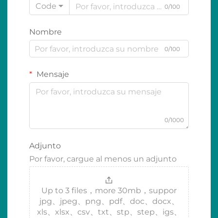
Code
0/100
Nombre
0/100
Mensaje
0/1000
Adjunto
Por favor, cargue al menos un adjunto
Up to 3 files，more 30mb，suppor
jpg、jpeg、png、pdf、doc、docx、
xls、xlsx、csv、txt、stp、step、igs、