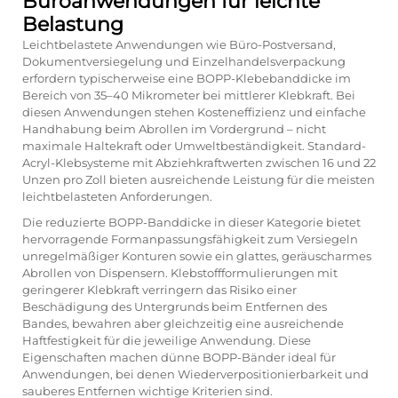
Büroanwendungen für leichte
Belastung
Leichtbelastete Anwendungen wie Büro-Postversand,
Dokumentversiegelung und Einzelhandelsverpackung
erfordern typischerweise eine BOPP-Klebebanddicke im
Bereich von 35–40 Mikrometer bei mittlerer Klebkraft. Bei
diesen Anwendungen stehen Kosteneffizienz und einfache
Handhabung beim Abrollen im Vordergrund – nicht
maximale Haltekraft oder Umweltbeständigkeit. Standard-
Acryl-Klebsysteme mit Abziehkraftwerten zwischen 16 und 22
Unzen pro Zoll bieten ausreichende Leistung für die meisten
leichtbelasteten Anforderungen.
Die reduzierte BOPP-Banddicke in dieser Kategorie bietet
hervorragende Formanpassungsfähigkeit zum Versiegeln
unregelmäßiger Konturen sowie ein glattes, geräuscharmes
Abrollen von Dispensern. Klebstoffformulierungen mit
geringerer Klebkraft verringern das Risiko einer
Beschädigung des Untergrunds beim Entfernen des
Bandes, bewahren aber gleichzeitig eine ausreichende
Haftfestigkeit für die jeweilige Anwendung. Diese
Eigenschaften machen dünne BOPP-Bänder ideal für
Anwendungen, bei denen Wiederverpositionierbarkeit und
sauberes Entfernen wichtige Kriterien sind.