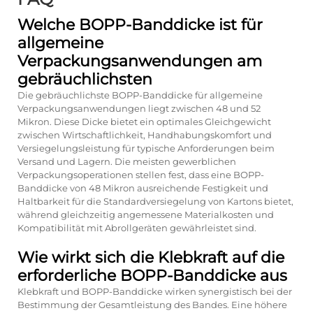
Welche BOPP-Banddicke ist für
allgemeine
Verpackungsanwendungen am
gebräuchlichsten
Die gebräuchlichste BOPP-Banddicke für allgemeine
Verpackungsanwendungen liegt zwischen 48 und 52
Mikron. Diese Dicke bietet ein optimales Gleichgewicht
zwischen Wirtschaftlichkeit, Handhabungskomfort und
Versiegelungsleistung für typische Anforderungen beim
Versand und Lagern. Die meisten gewerblichen
Verpackungsoperationen stellen fest, dass eine BOPP-
Banddicke von 48 Mikron ausreichende Festigkeit und
Haltbarkeit für die Standardversiegelung von Kartons bietet,
während gleichzeitig angemessene Materialkosten und
Kompatibilität mit Abrollgeräten gewährleistet sind.
Wie wirkt sich die Klebkraft auf die
erforderliche BOPP-Banddicke aus
Klebkraft und BOPP-Banddicke wirken synergistisch bei der
Bestimmung der Gesamtleistung des Bandes. Eine höhere