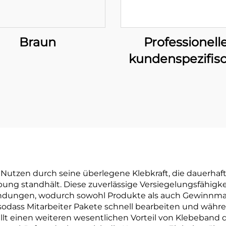
Braun
Professionell
kundenspezifis
Klebeband 
Umfassende O
Lösungen zu
Stärkung Ihrer 
Nutzen durch seine überlegene Klebkraft, die dauerha
g standhält. Diese zuverlässige Versiegelungsfähigkei
ndungen, wodurch sowohl Produkte als auch Gewinnmar
sodass Mitarbeiter Pakete schnell bearbeiten und währe
ellt einen weiteren wesentlichen Vorteil von Klebeband 