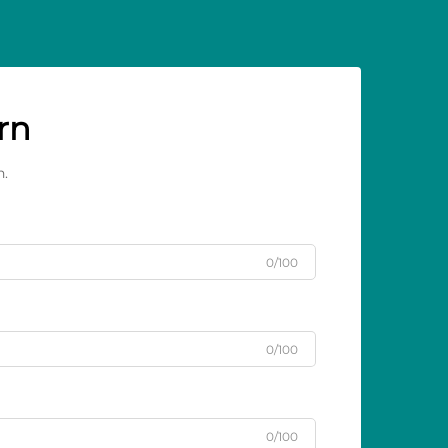
rn
n.
0/100
0/100
0/100