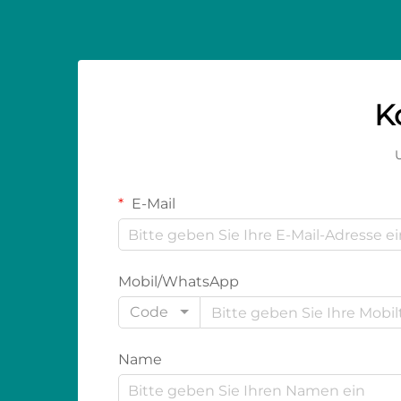
K
U
E-Mail
Mobil/WhatsApp
Code
Name