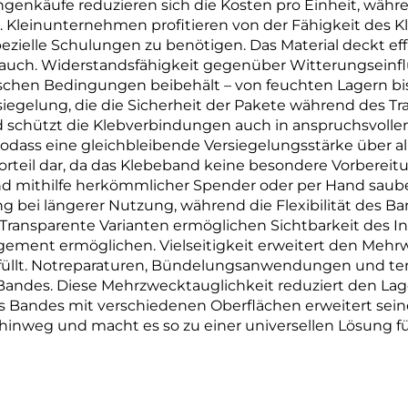
genkäufe reduzieren sich die Kosten pro Einheit, währ
. Kleinunternehmen profitieren von der Fähigkeit des 
zielle Schulungen zu benötigen. Das Material deckt ef
auch. Widerstandsfähigkeit gegenüber Witterungseinfl
ischen Bedingungen beibehält – von feuchten Lagern bis
rsiegelung, die die Sicherheit der Pakete während des 
d schützt die Klebverbindungen auch in anspruchsv
sodass eine gleichbleibende Versiegelungsstärke über al
orteil dar, da das Klebeband keine besondere Vorbereitu
d mithilfe herkömmlicher Spender oder per Hand saube
bei längerer Nutzung, während die Flexibilität des Ba
ransparente Varianten ermöglichen Sichtbarkeit des Inh
ment ermöglichen. Vielseitigkeit erweitert den Mehrwe
füllt. Notreparaturen, Bündelungsanwendungen und te
 Bandes. Diese Mehrzwecktauglichkeit reduziert den Lag
s Bandes mit verschiedenen Oberflächen erweitert sein
inweg und macht es so zu einer universellen Lösung für