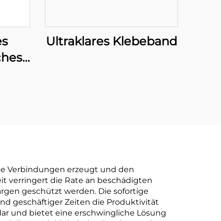
es
Ultraklares Klebeband
ches
–
EM-
r
Marke
fte Verbindungen erzeugt und den
t verringert die Rate an beschädigten
gen geschützt werden. Die sofortige
nd geschäftiger Zeiten die Produktivität
dar und bietet eine erschwingliche Lösung