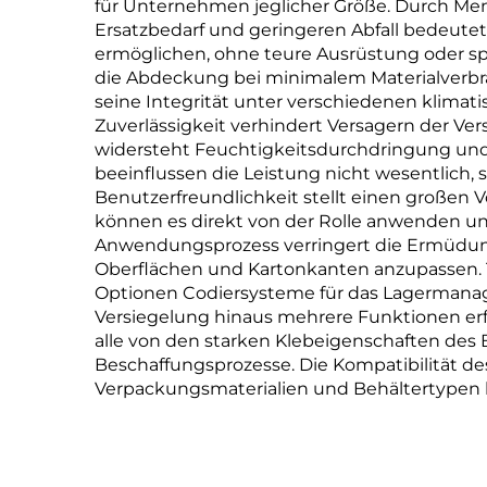
für Unternehmen jeglicher Größe. Durch Men
Ersatzbedarf und geringeren Abfall bedeutet
ermöglichen, ohne teure Ausrüstung oder spe
die Abdeckung bei minimalem Materialverbr
seine Integrität unter verschiedenen klimat
Zuverlässigkeit verhindert Versagern der Ve
widersteht Feuchtigkeitsdurchdringung un
beeinflussen die Leistung nicht wesentlich, 
Benutzerfreundlichkeit stellt einen großen V
können es direkt von der Rolle anwenden un
Anwendungsprozess verringert die Ermüdung 
Oberflächen und Kartonkanten anzupassen. T
Optionen Codiersysteme für das Lagermanage
Versiegelung hinaus mehrere Funktionen er
alle von den starken Klebeigenschaften des
Beschaffungsprozesse. Die Kompatibilität de
Verpackungsmaterialien und Behältertypen h