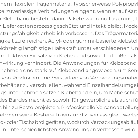
nem flexiblen Trägermaterial, typischerweise Polyprop
ke, zuverlässige Verbindungen eingeht, wenn er auf Kar
n Klebeband besteht darin, Pakete während Lagerung, Tr
n Lieferkettenprozess geschützt und intakt bleibt. Mode
stungsfähigkeit erheblich verbessern. Das Trägermaterial 
igkeit zu erreichen. Acryl- oder gummi-basierte Klebstof
eichzeitig langfristige Haltekraft unter verschiedene
 effektiven Einsatz von Klebeband sowohl in heißen 
einwirkung verhindert. Die Anwendungen für Klebeband 
rnehmen sind stark auf Klebeband angewiesen, um Sen
on Produkten und Verstärken von Verpackungsmaterial
erbehälter zu verschließen, während Einzelhandelsumg
sunternehmen setzen Klebeband ein, um Möbelschutzf
 des Bandes macht es sowohl für gewerbliche als auch 
hin zu Bastelprojekten. Professionelle Versandabteilun
hmen seine Kosteneffizienz und Zuverlässigkeit werts
- oder Tischabrollgeräten, wodurch Verpackungsabläufe 
in unterschiedlichsten Anwendungen verbessert wird.