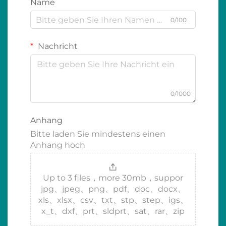
Name
0/100
Nachricht
0/1000
Anhang
Bitte laden Sie mindestens einen
Anhang hoch
Up to 3 files，more 30mb，suppor
jpg、jpeg、png、pdf、doc、docx、
xls、xlsx、csv、txt、stp、step、igs、
x_t、dxf、prt、sldprt、sat、rar、zip