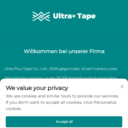
Willkommen bei unserer Firma
Ultra Plus Tape Co., Ltd., 2005 gegründet, ist seit nahezu zwei
Jahrzehnten intensiv in der BOPP-Klebebandindustrie tätig
und spezialisiert auf die Herstellung und den Vertrieb von
We value your privacy
We use cookies and similar tools to provide our services.
hochwertigen BOPP-Klebebändern.
If you don't want to accept all cookies, click Personalize
cookies.
Copyright © 2026 Ultra Plus Tape Co., Ltd. Alle Rechte
vorbehalten -
Datenschutzrichtlinie
Accept all