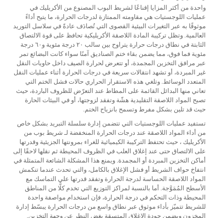
واحدة من أكثر المزايا إقناعًا لشريط البوب المصنوع من الأكريليك في
عمليات اللوجستيات هي مقاومته الممتازة لدرجات الحرارة، ما يتيح أداءً
موثوقًا به عبر التغيرات البيئية القصوى التي تُصادَف عادةً في سلاسل التوريد
العالمية. وتظل تركيبة المادة اللاصقة الأكريليكية تحافظ على قوة الالتصاق
الثابتة في نطاق درجات حرارة يتراوح بين سالب ٢٠ درجة مئوية و٦٠ درجة
مئوية فما فوق، مما يضمن بقاء ختم الصناديق آمنًا سواء كانت البضائع تمر
عبر مرافق التخزين المجمدة، أو تتعرض لحرارة الصيف داخل حاويات النقل
غير المبردة، أو تشهد انتقالات سريعة في درجات الحرارة أثناء عمليات النقل
المتعدد الوسائط. وتلغي هذه الاستقرار الحراري حالات فشل الختم التي
تعاني منها البدائل القائمة على المطاط عند التعرّض للظروف الباردة، حيث
تصبح المواد اللاصقة التقليدية هشّة وتفقد لزوجتها، أو في البيئات الحارة
حيث قد تلين بشكل مفرط وتسمح بانزياح الختم.
تستفيد عمليات اللوجستيات التي تتضمن إدارة سلسلة التبريد بشكل خاص
من أداء المواد اللاصقة عند درجات الحرارة المنخفضة لـ
شريط بوب من
الأكريليك
، حيث تحتفظ التركيبة الكيميائية للغراء بمرونتها الجزيئية وقدرتها
على الالتصاق حتى عند إغلاق العلب في الظروف المحيطة ثم نقلها لاحقًا إلى
أماكن التخزين المبردة أو المجمدة. ويمنع هذا المشكلة الشائعة المتمثلة في
انتفاخ حواف الشريط أو فشل الإغلاق بالكامل، والتي تحدث عندما تنكمش
المواد اللاصقة الحساسة لدرجة الحرارة وتفقد قدرتها على التماسك مع
الأسطح المُمَوَّجة. أما بالنسبة لمراكز التوزيع التي تخدم كلًّا من المناطق
المحيطة وذات التحكم في درجة الحرارة، فإن استخدام مواصفة واحدة
للشريط تتميّز بأداء موثوق عبر نطاق واسع من درجات الحرارة يبسّط إدارة
المخزون ويضمن جودة الإغلاق المتسقة بغض النظر عن وجهة التخزين.