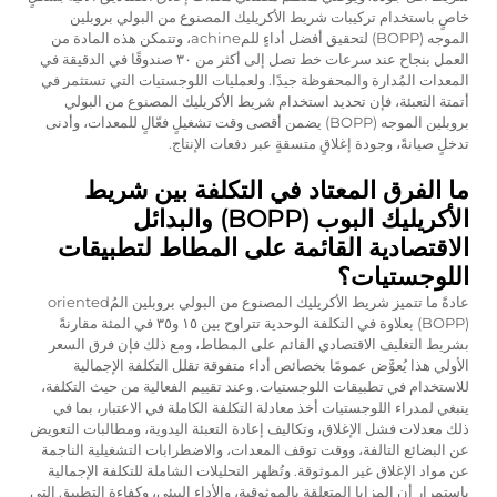
خاصٍ باستخدام تركيبات شريط الأكريليك المصنوع من البولي بروبلين
الموجه (BOPP) لتحقيق أفضل أداءٍ للمachine، وتتمكن هذه المادة من
العمل بنجاح عند سرعات خط تصل إلى أكثر من ٣٠ صندوقًا في الدقيقة في
المعدات المُدارة والمحفوظة جيدًا. ولعمليات اللوجستيات التي تستثمر في
أتمتة التعبئة، فإن تحديد استخدام شريط الأكريليك المصنوع من البولي
بروبلين الموجه (BOPP) يضمن أقصى وقت تشغيلٍ فعّالٍ للمعدات، وأدنى
تدخلٍ صيانةً، وجودة إغلاقٍ متسقةٍ عبر دفعات الإنتاج.
ما الفرق المعتاد في التكلفة بين شريط
الأكريليك البوب (BOPP) والبدائل
الاقتصادية القائمة على المطاط لتطبيقات
اللوجستيات؟
عادةً ما تتميز شريط الأكريليك المصنوع من البولي بروبلين المُoriented
(BOPP) بعلاوة في التكلفة الوحدية تتراوح بين ١٥ و٣٥ في المئة مقارنةً
بشريط التغليف الاقتصادي القائم على المطاط، ومع ذلك فإن فرق السعر
الأولي هذا يُعوَّض عمومًا بخصائص أداء متفوقة تقلل التكلفة الإجمالية
للاستخدام في تطبيقات اللوجستيات. وعند تقييم الفعالية من حيث التكلفة،
ينبغي لمدراء اللوجستيات أخذ معادلة التكلفة الكاملة في الاعتبار، بما في
ذلك معدلات فشل الإغلاق، وتكاليف إعادة التعبئة اليدوية، ومطالبات التعويض
عن البضائع التالفة، ووقت توقف المعدات، والاضطرابات التشغيلية الناجمة
عن مواد الإغلاق غير الموثوقة. وتُظهر التحليلات الشاملة للتكلفة الإجمالية
باستمرار أن المزايا المتعلقة بالموثوقية، والأداء البيئي، وكفاءة التطبيق التي