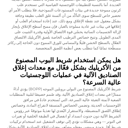
العديدة. أما بالنسبة للتطبيقات اللوجستية القياسية التي تستخدم علب
كرتون مموجة جديدة في بيئات المستودعات النموذجية، فلا يتطلب الأمر أي
تحضير خاص للسطح سوى التأكّد من أن ألسنة غلق العلب نظيفة وجافة
بشكل معقول عند نقطة الإغلاق. ومع ذلك، عند إعادة استخدام العلب أو
إغلاقها في بيئات غير عادية مملوءة بالغبار، فإن مسح أسطح الإغلاق بإيجاز
لإزالة الجسيمات السائبة يحسّن قوة الالتصاق الأولية وقدرة التثبيت على
المدى الطويل. وتتيح خصائص الترطيب الخاصة بلصق الأكريليك الالتصاق
الفعّال بالسطح الخشن قليلًا والمسامي للورق المموج دون الحاجة إلى ركائز
مسطّحة تمامًا كما تتطلّب بعض أنظمة اللصق المتخصصة.
هل يمكن استخدام شريط البوب المصنوع
من الأكريليك بشكل فعّال مع معدات إغلاق
الصناديق الآلية في عمليات اللوجستيات
عالية السرعة؟
شريط الأكريليك المصنوع من البولي بروبلين الموجه (BOPP) يؤدي أداءً
ممتازًا في معدات إغلاق الصناديق الآلية، وقد صُمم خصيصًا لتلبية المتطلبات
الصعبة لأتمتة التعبئة عالية السرعة، التي تُستخدم عادةً في مرافق
اللوجستيات الحديثة. وتضمن الخصائص المتسقة لانفراج المادة، وخصائص
إطلاق اللصق المنضبطة، والاستقرار البُعدي لها تغذيةً موثوقةً عبر رؤوس
الشريط الآلية دون حدوث انسداد أو انفصال في الطبقة الخلفية أو تغيرات
في التوتر — وهي مشكلات تؤدي إلى توقف التشغيل عند استخدام تركيبات
شريط أقل جودة. ويوصي معظم مصنّعي معدات إغلاق الصناديق الآلية بشكلٍ