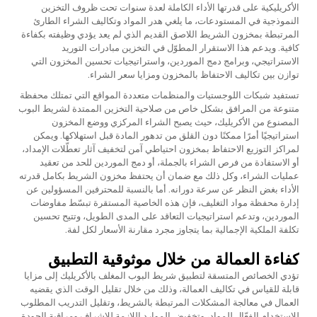
الأكريليكية على قدرتها الأداء الكاملة لعدة سنوات تحت ظروف التخزين
النموذجية في المستودعات، ما يلغي هدر المواد وتكاليف الشراء الطارئ
المرتبطة بمخزون الشريط اللاصق القديم الذي لم يعد يؤدي وظيفته بكفاءة
كافية. ويدعم هذا الاستقرار المطوّل في التخزين مبادرات التوريد
الاستراتيجي، وبرامج دمج الموردين، واستراتيجيات تحسين المخزون التي
توازن بين تكاليف الاحتفاظ بالمخزون ومزايا سعر الشراء.
تستفيد شبكات اللوجستيات والمنظمات متعددة المواقع التي تمتلك محفظة
متنوعة من المرافق بشكل خاص من صلاحية التخزين الممتدة لشريط البوب
المصنوع من الأكريليك، حيث يصبح الشراء المركزي ووضع المخزون
استراتيجيًا أمرًا ممكنًا دون القلق من تدهور المادة قبل استهلاكها. ويمكن
لمراكز التوزيع الاحتفاظ بمخزون احتياطي آمن لتخفيف آثار تعطّلات الإمداد،
أو الاستفادة من فرص الشراء بالجملة، أو دمج الموردين للحد من تعقيد
عمليات الشراء، وكل ذلك مع ضمان أن يحتفظ مخزون الشريط بكامل قدرته
الأداء بغض النظر عن سرعة دورانه. أما بالنسبة للمحترفين المسؤولين عن
إدارة محفظة مواد التغليف، فإن هذه الخاصية المستقرة تبسّط مفاوضات
الموردين، وتدعم استراتيجيات التعاقد على المدى الطويل، وتتيح تحسين
تكلفة الملكية الإجمالية بما يتجاوز مجرد مقارنة الأسعار لكل لفة.
كفاءة العمالة من خلال موثوقية التطبيق
تؤدي الخصائص المتسقة لتطبيق شريط البوب المغلف بالأكريليك إلى مزايا
قابلة للقياس في تكاليف العمالة، وذلك من خلال تقليل الوقت الذي يقضيه
العمال في معالجة المشكلات المرتبطة بالشريط، وتقليل التدريب المطلوب
للاستخدام الفعّال للمواد، وتخفيض الموارد اللازمة للإشراف ومراقبة الجودة