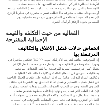
الأرضية المطلوبة لتراكم المنتجات قيد التصنيع. أما بالنسبة لعمليات
اللوجستيات التي تدير نوافذ خدمة ضيقة، أو التزامات تنفيذ الطلبات بسرعة،
أو مجموعات منتجات متنوعة جدًا تتطلب تغييرات متكررة في خطوط الإنتاج،
فإن هذه الخاصية المتمثلة في التصاق فوري تتيح مرونة تشغيلية دون
المساس بجودة الإغلاق أو أمان العبوة.
الفعالية من حيث التكلفة والقيمة
الإجمالية المقترحة
انخفاض حالات فشل الإغلاق والتكاليف
المرتبطة بها
إن الموثوقية الفائقة لشريط الأكريليك البوب (BOPP) تنعكس مباشرةً في
وفورات ملموسة في التكاليف، وذلك بفضل خفض معدلات فشل الإغلاق
بشكل كبير عبر سلسلة التوريد اللوجستية، ما يلغي النفقات المرتبطة
بمطالبات التعويض عن البضائع التالفة، وتكاليف عمالة إعادة التغليف،
وتكاليف المواد البديلة، إضافةً إلى الآثار السلبية على علاقات العملاء الناجمة
عن فشل عمليات التسليم. وبفضل الأداء المتسق لهذا الشريط في مختلف
الظروف البيئية، وفترات التخزين الطويلة، والسيناريوهات الصعبة للمناولة،
فإن عدد العلب التي تصل إلى وجهتها بإغلاقات معطوبة ينخفض بشكل
ملحوظ، مما يقلل من التدخلات المكلفة المطلوبة عند فشل العبوات أثناء
النقل أو التخزين. وتتضاعف هذه الميزة المتعلقة بالموثوقية في العمليات
عالية الحجم، حيث تؤدي حتى التحسينات الطفيفة نسبيًّا في نسب نجاح