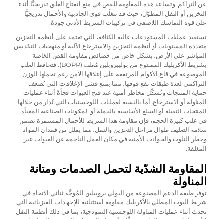
عن التراكم. وتساعد هذه المقاومة للقص في منع انفتاح الغلق تدريجيًّا أثناء
التخزين أو النقل المطوَّل، حيث قد تتغلَّب قوى الجاذبية والأحمال تدريجيًّا
على قوة التماسك اللاصقي في تركيبات الشريط الأدنى جودةً.
تستفيد عمليات المستودعات عالية الكثافة، التي تعتمد على أنظمة التخزين
متعددة المستويات أو أنظمة التخزين والاسترجاع الآلية أو منهجيات التكديس
المباشر على الأرض، بشكل خاص من خصائص مقاومة القص الخاصة
بشريط الأكريليك المصنوع من بوليبروبلين مُغلف (BOPP). فتحافظ العلب
الموضوعة في قاع الأكوام المرتفعة على إغلاقها الآمن رغم تحملها الوزن
التراكمي لعدة طبقات تقع فوقها، مما يمنع فشل الإغلاقات التي تُضعف
حماية المنتجات وتُشكّل مخاطر أمنية عند فتح العبوات فجأةً أثناء عمليات
المناولة أو الاسترجاع. أما بالنسبة لعمليات اللوجستيات التي تُدار من خلالها
المنتجات الثقيلة أو السلع الأساسية بالجملة أو المكونات الصناعية المعبأة
في علب كبيرة الحجم، فإن مقاومة هذا الشريط للأحمال المستمرة تضمن
سلامة التغليف طوال مراحل التخزين والنقل، مما يقلل من فقدان المواد
وخطر التلوث والحوادث الأمنية في مكان العمل الناجمة عن العبوات غير
المغلقة.
المقاومة الشدّية لتحمل الصدمات ومتانة
المناولة
توفر طبقة الدعم المصنوعة من البولي بروبيلين المُوجَّه ثنائي الاتجاه في
شريط البوب المطلي بالأكريليك مقاومة استثنائية للإجهادات الفيزيائية التي
تحدث أثناء عمليات المناولة اللوجستية النموذجية، بما في ذلك أنظمة النقل