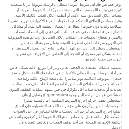
توفر خصائص فك لف شريط البوب المطلي بأكريليك موثوقةً مزايا تشغيلية
كبيرة في بيئات اللوجستيات التي تستخدم موزِّعات الشريط اليدوية، أو
معدات إغلاق الصناديق شبه الآلية، أو أنظمة إغلاق العلب الكاملة الأتمتة.
وتتيح خصائص الإطلاق المتحكم فيه لمكونات الغراء الأكريليكية توزيع الشريط
بسلاسة وثبات دون حدوث أعطال في انفصال الطبقة الداعمة، أو مشاكل
انتقال الغراء، أو تقلبات في شد فك اللف التي تؤدي إلى انسداد المعدات،
والهدر، وانقطاع العمليات في عمليات إغلاق الصناديق. وتدعم هذه الموثوقية
في التوزيع سرعات أعلى لخطوط التعبئة، وتقلل من متطلبات تدخل
المشغلين، وتقلل إلى أدنى حدٍ الهدر المادي الناتج عن انسداد الشريط، أو
إدخاله بشكل غير صحيح، أو الحاجة إلى التخلص من الأجزاء التي تشوبها
عيوب في عملية التوزيع.
تستفيد عمليات التعبئة ذات الحجم العالي ومراكز التوزيع الآلية بشكل خاص
من أداء شريط البوب المطلي بالأكريليك في عملية فك اللفة بشكلٍ متسق،
حيث إن موثوقية الماكينة تؤثر مباشرةً على سعة الإنتاج الكلية وإنتاجية
العمالة. وتعمل آلات إغلاق الصناديق الآلية مع انقطاعات أقل، مما يتطلب
تعديلات أو تدخلات صيانة أقل تكرارًا، في حين تشهد عمليات التغليف اليدوي
تحسّنًا في عوامل الراحة البيولوجية (Ergonomics) وتقليل إرهاق
المشغلين بفضل حركة إخراج الشريط السلسة. أما بالنسبة لمدراء
اللوجستيات الذين يركّزون على مؤشرات الكفاءة التشغيلية، فإن اتساق
عملية إخراج الشريط يُترجم إلى تحسينات قابلة للقياس في عدد العبوات
المُغلَّفة لكل ساعة عمل، وانخفاض استهلاك الشريط لكل كرتون، وانخفاض
التكلفة الإجمالية للملكية عند أخذ توقف المعدات وتكاليف الصيانة في
الاعتبار.