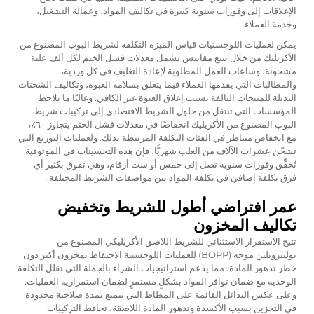
الإغلاقات إلى وفورات سنوية كبيرة في تكاليف المواد، وعمالة التشغيل،
وخدمة العملاء.
يمكن لعمليات اللوجستيات قياس الميزة التكلفة لشريط البوب المصنوع من
الأكريليك من خلال تتبع مقاييس تشمل معدلات فشل الختم لكل ألف علبة
مشحونة، وساعات العمل المطلوبة لإعادة التغليف في كل وردية،
والمطالبات التي يقدمها العملاء فيما يتعلق بسلامة العبوة، وتكاليف الشحنات
البديلة للمنتجات التالفة بسبب إغلاق العبوة غير الكافي. وغالبًا ما تلاحظ
المؤسسات التي تنتقل من حلول الشريط الاقتصادي إلى تركيبات شريط
البوب المصنوع من الأكريليك انخفاضًا في معدلات فشل الختم يتجاوز ٦٠٪،
مع انخفاض متناظر في الفئات التكلفة المرتبطة بذلك. ولعمليات التوزيع التي
تشحّن عشرات الآلاف من العلب شهريًّا، فإن هذه التحسينات في الموثوقية
تُحقِّق وفورات سنوية تصل إلى خمس أو ست أرقام، وهي تفوق بكثير أي
فرق تكلفة إضافي في تكلفة المواد بين مواصفات الشريط المختلفة.
عمر افتراضي أطول للشريط وتخفيض
تكاليف المخزون
تتيح الاستقرار الاستثنائي للشريط اللاصق الأكريليكي المصنوع من
بوليبروبلين موجه (BOPP) للعمليات اللوجستية الاحتفاظ بمخزون أكبر دون
خطر تدهور المادة، مما يدعم استراتيجيات الشراء بالجملة التي تقلل التكلفة
الوحدية مع ضمان توافر المواد بشكلٍ مستمرٍ لضمان استمرارية العمليات.
وعلى عكس البدائل القائمة على المطاط التي تتمتع بمدة صلاحية محدودة
في التخزين بسبب الأكسدة وتدهور المادة اللاصقة، تحافظ التركيبات