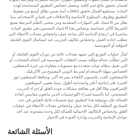
لضمان تحقيق نتائج ختم كافية. وبفضل خصائص التطبيق المتسامحة لهذه
المادة، يستطيع العمال تحقيق إغلاقات آمنة ضمن نطاق أوسع من ضغوط
التطبيق وظروف السطوح الأساسية والاختلافات في تقنيات الاستخدام، مما
يقلل من الاعتماد على المهارات المتقدمة ومن منحنى التعلُّم المرتبط بصيغ
الشريط الأكثر حساسية. وينعكس هذا الاعتماد المضمون في تطبيق المادة
مباشرةً في ارتفاع الإنتاجية لكل ساعة عمل، وانخفاض معدلات الأخطاء التي
تتطلب إعادة العمل، وانخفاض تكاليف التدريب عند استكمال القوى العاملة
المؤقتة أو الموسمية.
تُقدِّر عمليات التوزيع التي تشهد معدلات عالية من دوران القوى العاملة، أو
التي تتطلَّب عمالة مؤقَّتة بسبب التقلبات الموسمية في أحجام الشحنات، أو
التي تعمل بنظام نوبات متعددة مع مستويات متفاوتة من خبرة المشغلين،
الخصائص سهلة الاستخدام لشريط البوبي المصنوع من الأكريليك.
فالمشغلون الجدد يكتسبون الكفاءة بسرعة أكبر، ويحافظ المشغلون ذوو
الخبرة على إنتاجية أعلى واستدامة أطول، بينما يقضِي الموظفون
الإشرافيون وقتًا أقل في معالجة مشكلات جودة الغلق أو إجراء التدريب
التصحيحي. أما بالنسبة لمدراء اللوجستيات الذين يتابعون مقاييس كفاءة
العمالة، فإن موثوقية هذا التطبيق تتيح تحسينات قابلة للقياس في عدد
الصناديق المغلَّفة لكل ساعة عمل، وانخفاض معدلات الأخطاء في عمليات
الغلق، وانخفاض التكاليف الإجمالية للعمالة لكل وحدة مشحونة عند أخذ
عوامل الإنتاجية والتدريب وإدارة الجودة في الاعتبار.
الأسئلة الشائعة