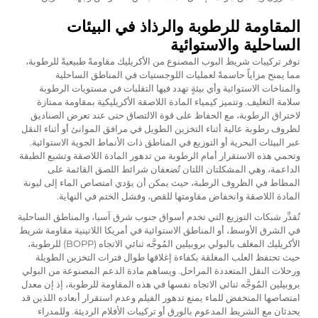
المقاومة للرطوبة والرذاذ في البيئات
الساحلية والاستوائية
توفر تركيبات شريط البوب المصنوع من الأكريليك مقاومةً طبيعيةً للرطوبة،
مما يمنح مزاياً حاسمةً لعمليات اللوجستيات في المناطق الساحلية
والمناخات الاستوائية وأي بيئةٍ تهدد فيها التقلبات في مستويات الرطوبة
سلامة التغليف. وتتميز كيمياء المادة اللاصقة الأكريليكية بمقاومة ممتازة
لاختراق الرطوبة، مع الحفاظ على قوة الالتصاق حتى عند تعرض الصناديق
لظروف رطوبة عالية أثناء التخزين الطويل في مرافق الموانئ أو أثناء النقل
عبر البيئات البحرية أو التوزيع في المناطق ذات الأنماط الجوية الاستوائية.
وتحمي هذه الاستقرار أمام الرطوبة من تدهور المادة اللاصقة وتشبع الطبقة
الداعمة، وهي المشكلتان اللتان تُضعفان شرائط اللصق القائمة على
المطاط في الظروف الرطبة، حيث يمكن أن يؤدي امتصاص الماء إلى ليونة
المادة اللاصقة وانخفاض مقاومتها للقص، وفشل الختم في النهاية.
تُقدِّر شبكات التوزيع التي تخدم أسواق جنوب شرق آسيا، والمناطق الساحلية
في الشرق الأوسط، أو المناطق الاستوائية في أمريكا اللاتينية مقاومة شريط
الأكريليك المغلف بالبولي بروبيلين المُوجَّه ثنائي الاتجاه (BOPP) للرطوبة،
حيث تحتفظ العلب المغلقة بكفاءة إغلاقها طوال فترات التخزين الطويلة
ورحلات النقل المتعددة المراحل. ويساهم مادة الدعم المصنوعة من البولي
بروبيلين المُوجَّه ثنائي الاتجاه نفسها في هذه المقاومة للرطوبة، إذ إن معدل
امتصاصها المنخفض للماء يمنع تدهور الفيلم وعدم استقرار أبعاده اللذين قد
يحدثان مع الشريط المدعوم بالورق أو تركيبات الأفلام الرديئة. وللمدراء