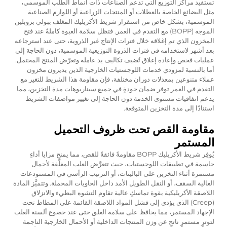
تستفيد مراكز التوزيع التي تدعم الصناعات ذات أنماط الطلب الموسمي،
مثل البضائع الخاصة بالعطلات أو المنتجات الزراعية أو اللوازم الصناعية
الموسمية، بشكل خاص من استقرار شريط الأكريليك المغلف ببولي بروبلين
الموجه (BOPP) مع التقدم في العمر. فتظل سلامة العبوة كاملةً عند فتح
المخزون الذي تم إغلاقه خلال فترات الإنتاج غير الذروية، حتى عند استرجاعه
بعد أشهر لاستخدامه في فترات الذروة التوزيعية الموسمية، دون الحاجة إلى
عمليات فحص وإعادة إغلاق تُضيف تكاليف يد عاملة وتعرّض المنتج المحتمل.
أما بالنسبة لمزودي خدمات اللوجستيات الخارجية الذين يديرون مخزون
عملاء متنوعين بمعدلات دوران مختلفة، فإن مقاومة هذا الشريط للتغير مع
التقدم في العمر توفر ضمان جودةٍ في جميع سيناريوهات مدة التخزين، مما
يدعم اتفاقيات مستوى الخدمة دون الحاجة إلى تغيير مواصفات الشريط
استنادًا إلى مدة التخزين المتوقعة.
مقاومة القص تحت ظروف التحميل
المستمر
يُوفِر شريط الأكريليك BOPP مقاومةً فائقةً للقص، مما يمنح مزايا أداءٍ
حاسمة في تطبيقات اللوجستيات، حيث تتعرَّض العلب المغلَّفة لأحمال
مستمرة أثناء التخزين على الباليتات، أو الترتيب الرأسي في المستودعات
العالية السقف، أو النقل الطويل الأمد داخل الحاويات المحملة. وتتميَّز المادة
اللاصقة الأكريليكية بقوة تماسكٍ عالية تقاوم التشوه البطيء والانزلاق
(Creep) الذي يؤدي إلى فشل المواد اللاصقة القائمة على المطاط تحت
الإجهاد المستمر، مما يحافظ على سلامة الغلق حتى عند خضوع ألسنة العلب
لتوترٍ مستمرٍ ناتجٍ عن وزن المنتجات الداخلية أو الأحمال الخارجية الناجمة