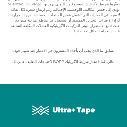
يوفّرها شريط الأكريليك المصنوع من البولي بروبلين المُoriented (BOPP)
تؤدي إلى خفض التكاليف اللوجستية الإجمالية رغم ارتفاع سعره لكل لفافة،
لا سيما في العمليات التي تشمل شحن المنتجات الحساسة لدرجة الحرارة،
أو إدارة فترات التخزين الممتدة، أو التشغيل عبر مناطق مناخية متنوعة،
حيث تمنع الاستقرار البيئي للتركيبات الأكريليكية الفشلات المكلفة الشائعة
عند استخدام البدائل الاقتصادية.
السابق:
ما الذي يجب أن يأخذه المشترون في الاعتبار عند تقييم جودة شريط BOPP اللاصق؟
التالي:
لماذا تختار شريط الأكريليك BOPP لاحتياجات التغليف عالي القوة؟