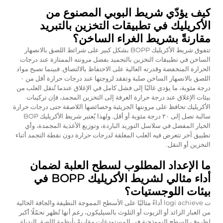
كيف يؤدّي شريط البوبي المصنوع من
الأكريليك في تطبيقات التخزين بالتبريد
مقارنةً بشريط الغراء الساخن؟
تتفوق شريط الأكريليك BOPP بشكل كبير على شرائط اللصق بالانصهار
الساخن في تطبيقات التخزين بالتجميد بفضل مرونته الممتازة عند درجات
الحرارة المنخفضة وقدرته العالية على الاحتفاظ بالالتصاق. فبينما تصبح مواد
اللصق بالانصهار الساخن صلبة وتفقد لزوجتها عند درجات حرارة أقل من ٠
درجة مئوية، ما يؤدي غالبًا إلى فشل كامل في الإغلاق عندما تُنقل العلب من
بيئات الإغلاق عند درجة حرارة الغرفة إلى التخزين المجمد، فإن تركيبات
الأكريليك تحافظ على مرونتها الجزيئية وخصائصها اللاصقة حتى درجات حرارة
سالبة تصل إلى ٢٠ درجة مئوية أو أقل. ولهذا يُعتبر شريط الأكريليك BOP
الخيار المفضل في سلاسل التوريد الباردة، وتوزيع الأغذية المجمدة، وأي
تطبيق آخر تتعرض فيه العلب المغلقة لدرجات حرارة دون نقطة التجمد أثناء
التخزين أو النقل.
ما الإعداد المطلوب لسطح العلبة لضمان
أداء مثالي لشريط الأكريليك BOPP في
بيئات اللوجستيات؟
ت logi achieve أداءً مثاليًا على الأسطح المموجة النظيفة والجافة الخالية
من الغبار الزائد أو الزيوت أو التلوث بالسيليكون، رغم أنها تُظهر تحمّلًا أكبر
لظروف السطح النموذجية في المستودعات مقارنةً بأنظمة اللصق البديلة