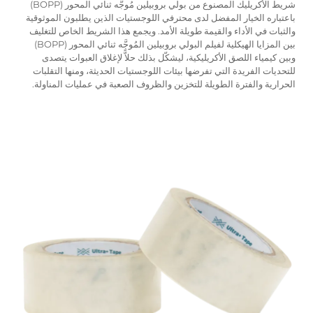
شريط الأكريليك المصنوع من بولي بروبيلين مُوجَّه ثنائي المحور (BOPP)
باعتباره الخيار المفضل لدى محترفي اللوجستيات الذين يطلبون الموثوقية
والثبات في الأداء والقيمة طويلة الأمد. ويجمع هذا الشريط الخاص للتغليف
بين المزايا الهيكلية لفيلم البولي بروبيلين المُوجَّه ثنائي المحور (BOPP)
وبين كيمياء اللصق الأكريليكية، ليشكّل بذلك حلاًّ لإغلاق العبوات يتصدى
للتحديات الفريدة التي تفرضها بيئات اللوجستيات الحديثة، ومنها التقلبات
الحرارية والفترة الطويلة للتخزين والظروف الصعبة في عمليات المناولة.