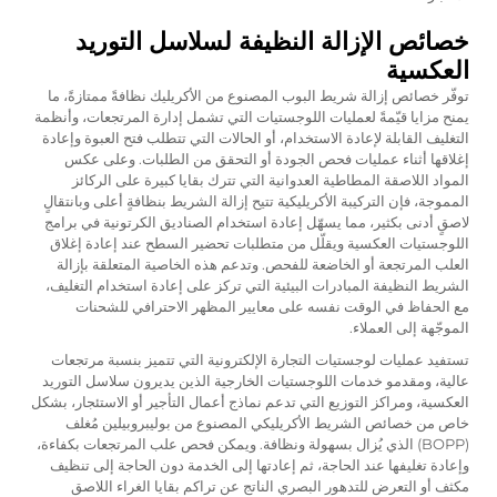
خصائص الإزالة النظيفة لسلاسل التوريد
العكسية
توفّر خصائص إزالة شريط البوب المصنوع من الأكريليك نظافةً ممتازةً، ما
يمنح مزايا قيّمةً لعمليات اللوجستيات التي تشمل إدارة المرتجعات، وأنظمة
التغليف القابلة لإعادة الاستخدام، أو الحالات التي تتطلب فتح العبوة وإعادة
إغلاقها أثناء عمليات فحص الجودة أو التحقق من الطلبات. وعلى عكس
المواد اللاصقة المطاطية العدوانية التي تترك بقايا كبيرة على الركائز
المموجة، فإن التركيبة الأكريليكية تتيح إزالة الشريط بنظافةٍ أعلى وبانتقالٍ
لاصقٍ أدنى بكثير، مما يسهّل إعادة استخدام الصناديق الكرتونية في برامج
اللوجستيات العكسية ويقلّل من متطلبات تحضير السطح عند إعادة إغلاق
العلب المرتجعة أو الخاضعة للفحص. وتدعم هذه الخاصية المتعلقة بإزالة
الشريط النظيفة المبادرات البيئية التي تركز على إعادة استخدام التغليف،
مع الحفاظ في الوقت نفسه على معايير المظهر الاحترافي للشحنات
الموجّهة إلى العملاء.
تستفيد عمليات لوجستيات التجارة الإلكترونية التي تتميز بنسبة مرتجعات
عالية، ومقدمو خدمات اللوجستيات الخارجية الذين يديرون سلاسل التوريد
العكسية، ومراكز التوزيع التي تدعم نماذج أعمال التأجير أو الاستئجار، بشكل
خاص من خصائص الشريط الأكريليكي المصنوع من بوليبروبيلين مُغلف
(BOPP) الذي يُزال بسهولة ونظافة. ويمكن فحص علب المرتجعات بكفاءة،
وإعادة تغليفها عند الحاجة، ثم إعادتها إلى الخدمة دون الحاجة إلى تنظيف
مكثف أو التعرض للتدهور البصري الناتج عن تراكم بقايا الغراء اللاصق