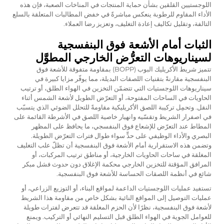
اللوجستيين القلقين بشأن حماية المنتجات في المناخات الصعبة، فإن هذه
الأداء المقاوم للرطوبة ينعكس مباشرةً في خفض المطالبات المتعلقة بالسلع
التالفة، وتقليل تكاليف إعادة التغليف، وتعزيز رضا العملاء.
الثبات أمام الأشعة فوق البنفسجية
لسيناريوهات التعرُّض الخارجي المطوَّل
تتميز شريط الأكريليك البوب (BOPP) بمقاومة متفوقة للأشعة فوق
البنفسجية مقارنةً بتقنيات اللصقات البديلة، مما يوفّر مزايا كبيرة في
سيناريوهات اللوجستيات التي تتضمّن التخزين في الهواء الطلق، أو ترتيب
الحاويات في الساحات المفتوحة، أو التعرّض الطويل لأشعة الشمس أثناء
النقل. وتحمِل تركيبة اللصق الأكريليكية مقاومةً للتحلل الضوئي الذي يتسبّب
في اصفرار الشريط وتقسّيه وانهيار خاصية اللصق في الأشرطة القائمة على
المطاط عند التعرّض للإشعاع فوق البنفسجي، ما يحافظ على المظهر
البصري والأداء الوظيفي على حدٍّ سواء طوال فترات التعرّض الطويلة.
وتضمن هذه الاستقرارية أمام الأشعة فوق البنفسجية أن تظلّ علب التغليف
المغلقة في ساحات الحاويات الخارجية، أو مناطق ترتيب المركبات، أو
المرافق المؤقتة للتخزين الخارجي محكمة الإغلاق دون حدوث فشل مبكر
شائع في أنظمة اللصقات الحساسة للأشعة فوق البنفسجية.
تستفيد عمليات اللوجستيات الداعمة لمواقع البناء، أو التوزيع الزراعي، أو
عمليات التوصيل إلى المواقع النائية بشكل خاص من مقاومة هذا الشريط
لأشعة فوق البنفسجية، نظرًا لأن الحزم المغلقة قد تتعرض لفترات طويلة
للعوامل الجوية في الهواء الطلق قبل التسليم النهائي أو التركيب. ويمنع