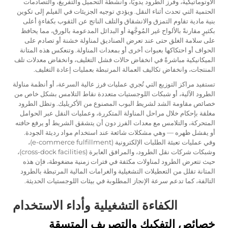
الأوتوماتيكية، وفرز الطرود يدويًّا، وأنشطة التحميل والتفريغ، والتصادمات
الحتمية التي تحدث أثناء النقل. ويؤدي توجيه الجزيئات في الفيلم إلى تكوين
بنية مادية تقاوم التمزق والانشقاق والتلف الناتج عن الثقوب بكفاءةٍ أعلى
بكثيرٍ مقارنةً بالألواح غير المُوجَّهة أو البدائل المدعومة بالورق، مما يحافظ
على سلامة الغلق حتى عند تعرض الصناديق لمناولة خشنة أو تصادم على
الحواف أو احتكاكها بعبوات أخرى أو بمعدات المناولة. وتنعكس هذه المتانة
الميكانيكية مباشرةً في انخفاض حالات فشل التغليف، وانخفاض معدلات تلف
المنتجات، وانخفاض تكاليف العمالة المرتبطة بعمليات إعادة التغليف.
تستفيد مراكز التوزيع التي تُجري عمليات فرز عالية السرعة، أو أنظمة مناولة
الطرود الآلية، أو شبكات اللوجستيات متعددة نقاط التلامس بشكل خاص من
خصائص مقاومة الشد لشريط البوب المصنوع من الأكريليك. وتظل الطرود
مغلقة بإحكام خلال مراحل المناولة المتكررة، وعمليات النقل عبر الحوامل
المتحركة، والتلامس مع معدات الفرز دون أن يتشقق الشريط أو يرفع حافته
أو يفشل ظهره — وهي مشكلات شائعة عند استخدام مواد رديئة الجودة.
وفي عمليات تعبئة الطلبات الإلكترونية (e-commerce fulfillment)،
وشبكات شركات نقل الطرود، والمرافق العابرة (cross-dock facilities)،
حيث تتعرض الطرود لمناولات مكثفة في فترات زمنية مضغوطة، فإن هذه
المتانة تقلل من التعطيلات التشغيلية والغرامات المالية المرتبطة بالطرود
التالفة، كما تدعم سرعة الإنجاز المطلوبة في بيئات اللوجستيات الحديثة.
الكفاءة التشغيلية وأداء الاستخدام
خصائص التفكيك والتصريف المتسقة