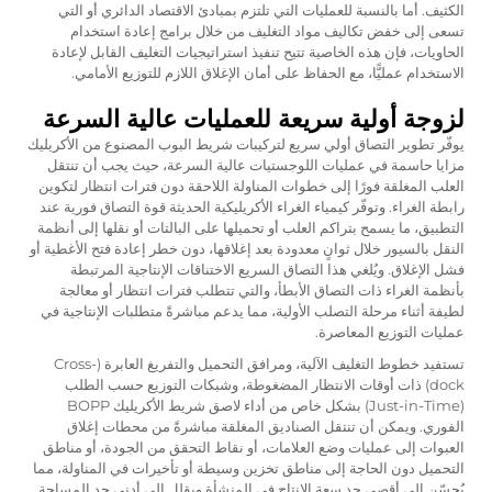
الكثيف. أما بالنسبة للعمليات التي تلتزم بمبادئ الاقتصاد الدائري أو التي
تسعى إلى خفض تكاليف مواد التغليف من خلال برامج إعادة استخدام
الحاويات، فإن هذه الخاصية تتيح تنفيذ استراتيجيات التغليف القابل لإعادة
الاستخدام عمليًّا، مع الحفاظ على أمان الإغلاق اللازم للتوزيع الأمامي.
لزوجة أولية سريعة للعمليات عالية السرعة
يوفّر تطوير التصاق أولي سريع لتركيبات شريط البوب المصنوع من الأكريليك
مزايا حاسمة في عمليات اللوجستيات عالية السرعة، حيث يجب أن تنتقل
العلب المغلقة فورًا إلى خطوات المناولة اللاحقة دون فترات انتظار لتكوين
رابطة الغراء. وتوفّر كيمياء الغراء الأكريليكية الحديثة قوة التصاق فورية عند
التطبيق، ما يسمح بتراكم العلب أو تحميلها على البالتات أو نقلها إلى أنظمة
النقل بالسيور خلال ثوانٍ معدودة بعد إغلاقها، دون خطر إعادة فتح الأغطية أو
فشل الإغلاق. ويُلغي هذا التصاق السريع الاختناقات الإنتاجية المرتبطة
بأنظمة الغراء ذات التصاق الأبطأ، والتي تتطلب فترات انتظار أو معالجة
لطيفة أثناء مرحلة التصلب الأولية، مما يدعم مباشرةً متطلبات الإنتاجية في
عمليات التوزيع المعاصرة.
تستفيد خطوط التغليف الآلية، ومرافق التحميل والتفريغ العابرة (Cross-
dock) ذات أوقات الانتظار المضغوطة، وشبكات التوزيع حسب الطلب
(Just-in-Time) بشكل خاص من أداء لاصق شريط الأكريليك BOPP
الفوري. ويمكن أن تنتقل الصناديق المغلقة مباشرةً من محطات إغلاق
العبوات إلى عمليات وضع العلامات، أو نقاط التحقق من الجودة، أو مناطق
التحميل دون الحاجة إلى مناطق تخزين وسيطة أو تأخيرات في المناولة، مما
يُحسّن إلى أقصى حدٍ سعة الإنتاج في المنشأة ويقلل إلى أدنى حدٍ المساحة