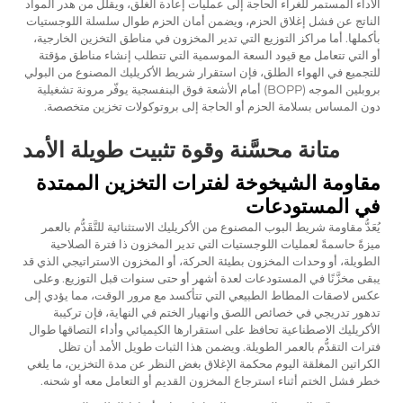
الأداء المستمر للغراء الحاجة إلى عمليات إعادة الغلق، ويقلل من هدر المواد
الناتج عن فشل إغلاق الحزم، ويضمن أمان الحزم طوال سلسلة اللوجستيات
بأكملها. أما مراكز التوزيع التي تدير المخزون في مناطق التخزين الخارجية،
أو التي تتعامل مع قيود السعة الموسمية التي تتطلب إنشاء مناطق مؤقتة
للتجميع في الهواء الطلق، فإن استقرار شريط الأكريليك المصنوع من البولي
بروبلين الموجه (BOPP) أمام الأشعة فوق البنفسجية يوفّر مرونة تشغيلية
دون المساس بسلامة الحزم أو الحاجة إلى بروتوكولات تخزين متخصصة.
متانة محسَّنة وقوة تثبيت طويلة الأمد
مقاومة الشيخوخة لفترات التخزين الممتدة
في المستودعات
يُعَدُّ مقاومة شريط البوب المصنوع من الأكريليك الاستثنائية للتَّقَدُّم بالعمر
ميزةً حاسمةً لعمليات اللوجستيات التي تدير المخزون ذا فترة الصلاحية
الطويلة، أو وحدات المخزون بطيئة الحركة، أو المخزون الاستراتيجي الذي قد
يبقى مخزَّنًا في المستودعات لعدة أشهر أو حتى سنوات قبل التوزيع. وعلى
عكس لاصقات المطاط الطبيعي التي تتأكسد مع مرور الوقت، مما يؤدي إلى
تدهور تدريجي في خصائص اللصق وانهيار الختم في النهاية، فإن تركيبة
الأكريليك الاصطناعية تحافظ على استقرارها الكيميائي وأداء التصاقها طوال
فترات التقدُّم بالعمر الطويلة. ويضمن هذا الثبات طويل الأمد أن تظل
الكراتين المغلقة اليوم محكمة الإغلاق بغض النظر عن مدة التخزين، ما يلغي
خطر فشل الختم أثناء استرجاع المخزون القديم أو التعامل معه أو شحنه.