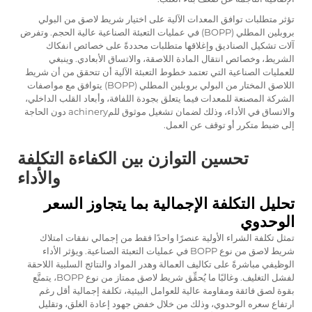
تؤثر متطلبات توافق المعدات الآلية على اختيار شريط لاصق من البولي
بروبلين المطلي (BOPP) في عمليات التعبئة الصناعية عالية الحجم. وتفرض
آلات تشكيل الصناديق وإغلاقها متطلبات محددةً على خصائص انفكاك
الشريط، وخصائص انتقال المادة اللاصقة، والاتساق الأبعادي. وينبغي
للعمليات الصناعية التي تعتمد خطوط التعبئة الآلية أن تتحقق من أن شريط
اللاصق المختار من البولي بروبلين المطلي (BOPP) يتوافق مع مواصفات
الشركة المصنعة للمعدات فيما يتعلق بجودة اللفافة، وأبعاد القلب الداخلي،
والاتساق في الأداء، وذلك لضمان تشغيل موثوق للمachinery دون الحاجة
إلى ضبط متكرر أو توقف عن العمل.
تحسين التوازن بين الكفاءة التكلفة
والأداء
تحليل التكلفة الإجمالية بما يتجاوز السعر
الوحدوي
تمثل تكلفة الشراء الأولية عنصرًا واحدًا فقط من إجمالي نفقات امتلاك
شريط لاصق من نوع BOPP في عمليات التعبئة الصناعية. ويؤثر الأداء
الوظيفي مباشرةً على تكاليف العمالة وهدر المواد والنتائج السلبية اللاحقة
لفشل التغليف. وغالبًا ما يُحقِّق شريط لاصق ممتاز من نوع BOPP، يتمتَّع
بقوة لصق فائقة ومقاومة عالية للعوامل البيئية، تكلفة إجمالية أقل رغم
ارتفاع سعره الوحدوي، وذلك من خلال خفض جهود إعادة الغلق، وتقليل