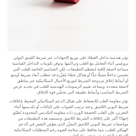
تؤثر هندسة تداخل الغطاء على توزيع الإجهادات عبر شريط اللصق البولي
بروبليني أثناء التعامل مع العلب وتراكمها. وتوفر تكوينات التداخل القياسية
مساحة لاصقة كافية لمعظم التطبيقات، لكن التصاميم الخاصة للعلب التي
تتضمن تداخلًا ضئيلًا جدًّا أو هياكل غطاء مُعزَّزة قد تتطلب أبعاد شريط أوسع
أو أنماط إغلاق مزدوجة الشريط لتوزيع الأحمال الميكانيكية عبر مناطق
لاصقة متعددة. ويساعد تقييم الرسومات الهندسية للعلب في تحديد عرض
الشريط المناسب وأنماط تطبيقه التي تحسِّن قوة الإغلاق.
تؤثر مقاومة العلب للانضغاط على هيكل الدعم الميكانيكي المحيط بإغلاقات
شريط البوبي اللاصق. وعند ترتيب العبوات على البالتات أو تكديسها أثناء
التخزين، فإن العلب الخفيفة الوزن ذات مقاومة التكديس المحدودة تُطبّق
إجهادًا أكبر على إغلاقات الشريط اللاصق. وتستفيد هذه التطبيقات من
مواصفات شريط البوبي اللاصق المعزَّز الذي يعوّض النقص في الدعم
الهيكلي للعلب، مما يحافظ على سلامة العبوة رغم المتطلبات الميكانيكية
الإضافية الناجمة عن ضعف بناء العلب.