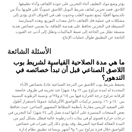
يؤثر وضع مواد التغليف أثناء التخزين على جودة اللفائف وأداء تطبيقها
اللاحق. فعند تخزين لفائف شريط البوبل اللاصق عموديًّا على قلوبها بدلًا من
تكديسها أفقيًّا، يُمنع تشوه القلب وحدوث تلف في الحواف الذي يؤدي إلى
مشكلات في عملية فك اللفائف داخل معدات التوزيع. وهذه الممارسة
البسيطة في التخزين تحافظ على هندسة اللفافة، ما يضمن خصائص تغذية
متسقة تقلل من الحاجة إلى ضبط الماكينات وتقلل إلى أدنى حد العيوب
الناتجة عن التطبيق طوال عمليات الإنتاج.
الأسئلة الشائعة
ما هي مدة الصلاحية القياسية لشريط بوب
اللاصق الصناعي قبل أن تبدأ خصائصه في
التدهور؟
يحتفظ شريط بوب اللاصق من الدرجة الصناعية عادةً بخصائص الأداء
المحددة له لمدة تتراوح بين ١٢ و١٨ شهرًا عند تخزينه في ظروف خاضعة
للرقابة تتراوح درجة الحرارة فيها بين ١٥°م و٢٥°م، ونسبة الرطوبة النسبية
بين ٤٠٪ و٦٠٪. وتتميز تركيبات اللواصق الأكريليكية عمومًا باستقرار أطول
على الصعيد الزمني مقارنةً بأنظمة المطاط المصهور الساخن، حيث تحافظ
بعض المنتجات المتميزة على أدائها لمدة تصل إلى ٢٤ شهرًا. أما التخزين في
درجات حرارة قصوى أو في بيئات ذات رطوبة عالية فيقلل بشكل كبير من
المدة الفعالة لصلاحية الشريط، وقد يؤدي ذلك إلى تغيرات في خصائص
اللواصق خلال فترة تتراوح بين ٦ و٩ أشهر. ويساعد تطبيق نظام إدارة