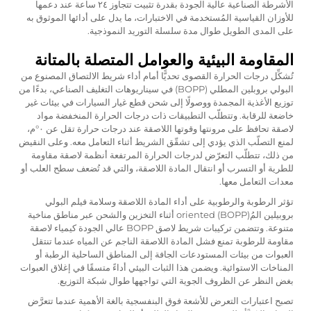
الأشرطة الصناعية عالية الجودة بقدرة تثبيت تتجاوز ٢٤ ساعة عند دعمها
للأوزان القياسية المُستخدمة في الاختبارات، ما يدل على أدائها الموثوق به
على المدى الطويل طوال مدة سلسلة التوريد النموذجية.
المقاومة البيئية والعوامل المتصلة بالمتانة
تُشكِّل درجات الحرارة القصوى تحديًّا أمام أداء شريط الالتصاق المصنوع من
البولي بروبلين المطلي (BOPP) في سيناريوهات التغليف الصناعي، بدءًا من
توزيع الأغذية المجمدة ووصولًا إلى شحن قطع غيار السيارات في بيئات غير
خاضعة للرقابة. وتتطلّب التطبيقات ذات درجات الحرارة المنخفضة مواد
لاصقة تحافظ على مرونتها وقوتها اللاصقة عند درجات حرارة تقل عن ٠°م،
لمنع التصلّب الذي يؤدي إلى تشقّق الشريط أثناء التعامل معه. وعلى النقيض
من ذلك، تتطلّب التعرّض لدرجات الحرارة المرتفعة أنظمة لاصقة مقاومة
للطرية أو التسرب أو انتقال المادة اللاصقة، والتي قد تُضعف سطح العلب أو
معدات التعامل معها.
تؤثر الرطوبة والرطوبية على أداء المادة اللاصقة وسلامة فيلم البولي
بروبيلين المُoriented (BOPP) أثناء التخزين والشحن عبر مناطق مناخية
متنوعة. وتتضمن تركيبات شريط لاصق BOPP عالي الجودة كيمياء لاصقة
مقاومة للرطوبة تمنع فشل المادة اللاصقة الناجم عن المياه عندما تنتقل
العبوات من بيئات المستودعات الجافة إلى المناطق الساحلية الرطبة أو
المناخات الاستوائية. ويضمن هذا الثبات البيئي أداءً متسقًا في إغلاق العبوات
بغض النظر عن الظروف الجوية التي تواجهها طوال شبكة التوزيع.
تصبح اعتبارات التعرض للأشعة فوق البنفسجية بالغة الأهمية عندما تتعرَّض