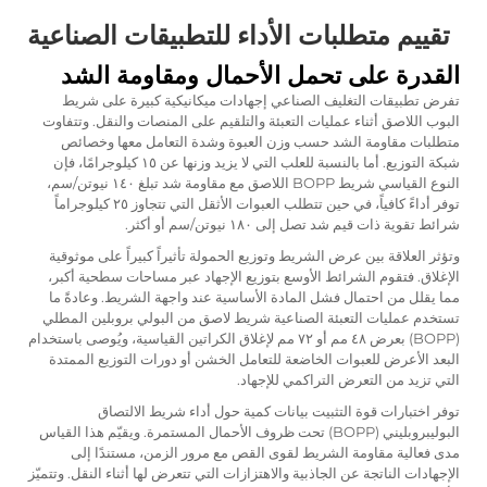
تقييم متطلبات الأداء للتطبيقات الصناعية
القدرة على تحمل الأحمال ومقاومة الشد
تفرض تطبيقات التغليف الصناعي إجهادات ميكانيكية كبيرة على شريط
البوب اللاصق أثناء عمليات التعبئة والتلقيم على المنصات والنقل. وتتفاوت
متطلبات مقاومة الشد حسب وزن العبوة وشدة التعامل معها وخصائص
شبكة التوزيع. أما بالنسبة للعلب التي لا يزيد وزنها عن ١٥ كيلوجرامًا، فإن
النوع القياسي
شريط BOPP اللاصق
مع مقاومة شد تبلغ ١٤٠ نيوتن/سم،
توفر أداءً كافياً، في حين تتطلب العبوات الأثقل التي تتجاوز ٢٥ كيلوجراماً
شرائط تقوية ذات قيم شد تصل إلى ١٨٠ نيوتن/سم أو أكثر.
وتؤثر العلاقة بين عرض الشريط وتوزيع الحمولة تأثيراً كبيراً على موثوقية
الإغلاق. فتقوم الشرائط الأوسع بتوزيع الإجهاد عبر مساحات سطحية أكبر،
مما يقلل من احتمال فشل المادة الأساسية عند واجهة الشريط. وعادةً ما
تستخدم عمليات التعبئة الصناعية شريط لاصق من البولي بروبلين المطلي
(BOPP) بعرض ٤٨ مم أو ٧٢ مم لإغلاق الكراتين القياسية، ويُوصى باستخدام
البعد الأعرض للعبوات الخاضعة للتعامل الخشن أو دورات التوزيع الممتدة
التي تزيد من التعرض التراكمي للإجهاد.
توفر اختبارات قوة التثبيت بيانات كمية حول أداء شريط الالتصاق
البوليبروبليني (BOPP) تحت ظروف الأحمال المستمرة. ويقيّم هذا القياس
مدى فعالية مقاومة الشريط لقوى القص مع مرور الزمن، مستندًا إلى
الإجهادات الناتجة عن الجاذبية والاهتزازات التي تتعرض لها أثناء النقل. وتتميّز