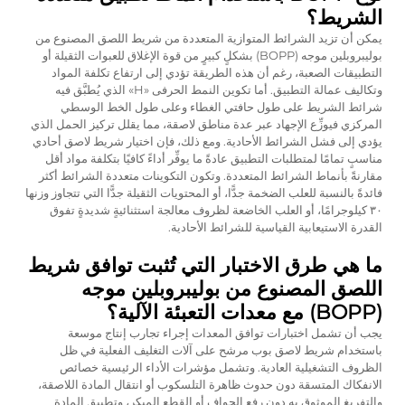
الشريط؟
يمكن أن تزيد الشرائط المتوازية المتعددة من شريط اللصق المصنوع من
بوليبروبلين موجه (BOPP) بشكلٍ كبيرٍ من قوة الإغلاق للعبوات الثقيلة أو
التطبيقات الصعبة، رغم أن هذه الطريقة تؤدي إلى ارتفاع تكلفة المواد
وتكاليف عمالة التطبيق. أما تكوين النمط الحرفى «H» الذي يُطبَّق فيه
شرائط الشريط على طول حافتي الغطاء وعلى طول الخط الوسطي
المركزي فيوزِّع الإجهاد عبر عدة مناطق لاصقة، مما يقلل تركيز الحمل الذي
يؤدي إلى فشل الشرائط الأحادية. ومع ذلك، فإن اختيار شريط لاصق أحادي
مناسبٍ تمامًا لمتطلبات التطبيق عادةً ما يوفِّر أداءً كافيًا بتكلفة مواد أقل
مقارنةً بأنماط الشرائط المتعددة. وتكون التكوينات متعددة الشرائط أكثر
فائدةً بالنسبة للعلب الضخمة جدًّا، أو المحتويات الثقيلة جدًّا التي تتجاوز وزنها
٣٠ كيلوجرامًا، أو العلب الخاضعة لظروف معالجة استثنائيةٍ شديدةٍ تفوق
القدرة الاستيعابية القياسية للشرائط الأحادية.
ما هي طرق الاختبار التي تُثبت توافق شريط
اللصق المصنوع من بوليبروبلين موجه
(BOPP) مع معدات التعبئة الآلية؟
يجب أن تشمل اختبارات توافق المعدات إجراء تجارب إنتاج موسعة
باستخدام شريط لاصق بوب مرشح على آلات التغليف الفعلية في ظل
الظروف التشغيلية العادية. وتشمل مؤشرات الأداء الرئيسية خصائص
الانفكاك المتسقة دون حدوث ظاهرة التلسكوب أو انتقال المادة اللاصقة،
والتفريغ الموثوق به دون رفع الحواف أو القطع المبكر، وتطبيق المادة