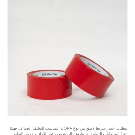
يتطلب اختيار شريط لاصق من نوع BOPP المناسب للتغليف الصناعي فهمًا
دقيقًا لمتطلبات التطبيق والظروف البيئية وخصائص الأداء. ويفرض التغليف