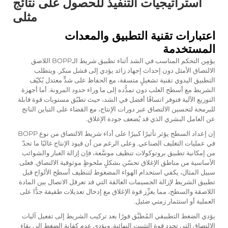
استراتيجيات التنفيذ للحصول على نتائج
مثلى
اعتبارات تقنية التطبيق والمعدات
المستخدمة
يؤمِن التحكم المناسب في الشد أثناء تطبيق شريط الـBOPP اللاصق
الالتصاق الأمثل دون إحداث إجهاد زائد يؤدي إلى فشل مبكر. ويتطلب
التطبيق اليدوي تقنية تشغيلٍ متسقة، مع الحفاظ على شدٍّ معتدل يُكيّف
الشريط مع أسطح العلب دون تمدُّده إلى ما وراء حدود المرونة. أما أجهزة
التوزيع الآلية فتوفر اتساقًا أفضل في الشد، حيث تطبّق مستويات قوة قابلة
للبرمجة لتحسين الالتصاق عبر دورات الإنتاج، مع القضاء على التباين الناتج
عن العامل البشري الذي قد يُضعف جودة الإغلاق.
إن إعداد السطح يؤثر تأثيرًا كبيرًا على أداء شريط الالتصاق من نوع BOPP
في عمليات التغليف الصناعي. وعلى الرغم من أن قيود الإنتاج غالبًا ما تحدّ
من إمكانية تطبيق بروتوكولات تنظيف موسَّعة، فإن إزالة الغبار والشوائب
الأساسية من مناطق الإغلاق تحسّن بشكلٍ ملحوظٍ موثوقية الالتصاق. فعلى
سبيل المثال، يكفي استخدام الهواء المضغوط لتنظيف أسطح الألواح قبل
تطبيق الشريط لإزالة الجسيمات العالقة التي قد تعرقل الاتصال بين المادة
اللاصقة والسطح، مما يعزِّز قوة الإغلاق مع إدخال تعديلات طفيفة جدًّا على
العملية أو استثمار زمني ضئيل.
يؤدي الضغط التطبيقي المُطبَّق فورًا بعد تركيب الشريط إلى تفعيل آليات
الالتصاق التي تحدد قوة التثبيت النهائية. ويؤدي عدم كفاية الضغط إلى بقاء