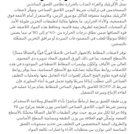
تمثل الأكريليك والغراء المذاب بالحرارة نظامي اللصق السائدين
المستخدمين في تركيبات شريط البوبي اللاصق الصناعي. وتوفّر لاصقات
الأكريليك مقاومة متفوقة للتآكل مع مرور الزمن، والاستقرار أمام الأشعة فوق
البنفسجية، والأداء الحراري، ما يجعلها مثاليةً لتطبيقات التخزين طويلة الأمد
أو الشحنات المعرّضة لظروف بيئية قاسية. وتحافظ هذه المواد اللاصقة على
قوة التصاقها ضمن نطاق درجات الحرارة من -40°م إلى 80°م، مما يضمن
إغلاقًا موثوقًا للعلب في المستودعات المبردة أو مرافق التخزين المشغّلة
بالتسخين.
توفر لاصقات المطاط بالانصهار الساخن تلاصقًا فوريًّا قويًّا والتصاقًا ممتازًا
بالأسطح الصعبة، بما في ذلك الورق المقوى المعاد تدويره ذي المحتوى
العالي من الألياف. وتُكوِّن بوليمرات المطاط الاصطناعي الموجودة في هذه
اللاصقات روابط ميكانيكية تشابكية مع الأسطح المسامية، مما يوفّر روابط
أولية قوية تقاوم الفتح المبكر للعبوات أثناء التعامل معها. ولعمليات التغليف
الصناعي التي تتطلّب إنتاجًا سريعًا وقوة تحمل فورية أثناء المناورة، فإن
شريط الـ BOPP اللاصق بالانصهار الساخن للمطاط يقدّم مزايا عملية في
كفاءة الإنتاج وسرعة التشغيل.
وزن طبقة اللصق يرتبط ارتباطًا مباشرًا بأداء الالتصاق وملاءمة الاستخدام.
وتتميز شريط البوب اللاصق الصناعي القياسي بوزن طبقة يتراوح بين ٣٥
و٥٥ جرامًا لكل متر مربع، حيث توفر الطبقات الأثقل التصاقًا محسَّنًا بالأسطح
الصعبة. ويُمكِّن فهم العلاقة بين وزن الطبقة ومسامية السطح الأساسي
والظروف البيئية المتخصصين في التغليف من تحديد مستويات اللصق
المناسبة التي توازن بين متطلبات الأداء واعتبارات تكلفة المواد.