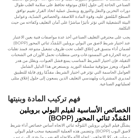
الصناعي الحاجة إلى حلول إغلاق موثوقة تحافظ على سلامة العلب طوال
دورات التخزين والنقل والتوزيع. ويشمل عملية اتخاذ القرار تقييم توافق
السطح المُلصَق عليه، وقوة المادة اللاصقة، والخصائص الشدّية، وعوامل
البيئة التشغيلية التي تؤثر تأثيرًا مباشرًا على أمان التغليف وكفاءته من حيث
التكلفة.
يجب على محترفي التغليف الصناعي أخذ عدة مواصفات فنية بعين الاعتبار
عند اختيار شريط لاصق من البولي بروبلين المُمَدَّد ثنائي المحور (BOPP)
لضمان أداء متسق في إغلاق العلب تحت ظروف تشغيل متنوعة. فمنذ تقلبات
درجة الحرارة في المستودعات وحتى متطلبات تحمل الأوزان في الشحنات
الثقيلة، فإن اختيار الشريط المناسب يمنع فشل العبوات، ويقلل من هدر
المواد، ويعزز موثوقية سلسلة التوريد. ويستعرض هذا الدليل الشامل
العوامل الحاسمة التي تؤثر في اختيار الشريط، مقدِّمًا رؤى قابلة للتطبيق
لمديري المشتريات ومُهندسي التغليف الذين يسعون إلى حلول إغلاق مثلى
لعملياتهم الصناعية.
فهم تركيب المادة وبنيتها
الخصائص الأساسية لفيلم البولي بروبلين
المُمَدَّد ثنائي المحور (BOPP)
يشكّل فيلم البولي بروبلين المُوجَّه ثنائي الاتجاه أساس خصائص أداء شريط
لاصق البوب (BOPP). وتتضمن هذه العملية التصنيعية سحب فيلم البولي
بروبلين في كلا الاتجاهين: اتجاه الآلة والاتجاه العرضي، ما يؤدي إلى ترتيب