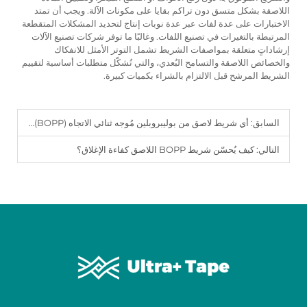
اللاصقة بشكل متسق دون تراكم بقايا على مكونات الآلة. ويجب أن تمتد
الاختبارات على عدة لفات عبر عدة نوبات إنتاج لتحديد المشكلات المتقطعة
المرتبطة بالتغيرات في تصنيع اللفات. وغالبًا ما توفر شركات تصنيع الآلات
إرشاداتٍ متعلقة بمواصفات الشريط تشمل التوتر الأمثل للانفكاك
والخصائص اللاصقة والتسامح البُعدي، والتي تُشكّل متطلبات أساسية لتقييم
الشريط المرشح قبل الالتزام بالشراء بكميات كبيرة.
السابق:
أي شريط لاصق من بوليبروبلين مُوجه ثنائي الاتجاه (BOPP) مناسب لخطوط التعبئة ذات الحجم العالي؟
التالي:
كيف يُحسّن شريط BOPP اللاصق كفاءة الإغلاق؟