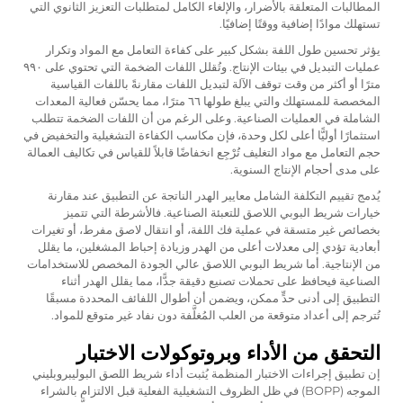
المطالبات المتعلقة بالأضرار، والإلغاء الكامل لمتطلبات التعزيز الثانوي التي
تستهلك موادًا إضافية ووقتًا إضافيًا.
يؤثر تحسين طول اللفة بشكل كبير على كفاءة التعامل مع المواد وتكرار
عمليات التبديل في بيئات الإنتاج. وتُقلل اللفات الضخمة التي تحتوي على ٩٩٠
مترًا أو أكثر من وقت توقف الآلة لتبديل اللفات مقارنةً باللفات القياسية
المخصصة للمستهلك والتي يبلغ طولها ٦٦ مترًا، مما يحسّن فعالية المعدات
الشاملة في العمليات الصناعية. وعلى الرغم من أن اللفات الضخمة تتطلب
استثمارًا أوليًّا أعلى لكل وحدة، فإن مكاسب الكفاءة التشغيلية والتخفيض في
حجم التعامل مع مواد التغليف تُرْجِع انخفاضًا قابلاً للقياس في تكاليف العمالة
على مدى أحجام الإنتاج السنوية.
يُدمج تقييم التكلفة الشامل معايير الهدر الناتجة عن التطبيق عند مقارنة
خيارات شريط البوبي اللاصق للتعبئة الصناعية. فالأشرطة التي تتميز
بخصائص غير متسقة في عملية فك اللفة، أو انتقال لاصق مفرط، أو تغيرات
أبعادية تؤدي إلى معدلات أعلى من الهدر وزيادة إحباط المشغلين، ما يقلل
من الإنتاجية. أما شريط البوبي اللاصق عالي الجودة المخصص للاستخدامات
الصناعية فيحافظ على تحملات تصنيع دقيقة جدًّا، مما يقلل الهدر أثناء
التطبيق إلى أدنى حدٍّ ممكن، ويضمن أن أطوال اللفائف المحددة مسبقًا
تُترجم إلى أعداد متوقعة من العلب المُغلَّفة دون نفاد غير متوقع للمواد.
التحقق من الأداء وبروتوكولات الاختبار
إن تطبيق إجراءات الاختبار المنظمة يُثبت أداء شريط اللصق البوليبروبليني
الموجه (BOPP) في ظل الظروف التشغيلية الفعلية قبل الالتزام بالشراء