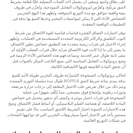
على نطاق واسع. وينبغي أن يشمل أخذ العينات التمثيلية علبًا مُغلَّفة بشريط
لاصق مرشَّح، وتُعرَّض لبروتوكولات التعامل النموذجية، وتُخزَّن في ظروف
بيئية واقعية تتوافق مع مدة التوزيع المتوقعة. ويُظهر هذا النهج التجريبي
الخصائص الأداء التي لا يمكن لمواصفات المختبر وحدها التنبؤ بها بدقة في
التطبيقات الواقعية المعقدة.
توفر اختبارات التصاق القشرة قياسات قياسية لقوة الالتصاق بين شريط
البوب المُلصق والركائز الكرتونية المحددة المستخدمة في العمليات. ويُظهر
إجراء الاختبار في فترات زمنية متعددة بعد التطبيق خصائص تطور الالتصاق،
ما يشير إلى ما إذا كانت قوة الالتصاق تتزايد خلال فترات التصلب الأولية أم
تبقى ثابتة طوال عمر الخدمة. ويساعد فهم هذه الخصائص الأداء الزمنية في
وضع بروتوكولات التعامل المناسبة التي تمنع التلاعب المبكر بالعبوات قبل
أن تحقق المادة اللاصقة قوتها الالتصاقية الكاملة.
تُحاكي بروتوكولات الشيخوخة المُسرَّعة ظروف التخزين طويلة الأمد للتنبؤ
بدقة بمدى متانة شريط لاصق الـBOPP طوال مدة سلسلة التوريد الممتدة.
ويتم ذلك من خلال تعريض علب الاختبار المغلقة إلى درجات حرارة مرتفعة،
ودورات رطوبة، وإشعاع فوق بنفسجي، مما يُكثِّف شهورًا من عملية
الشيخوخة في فترات اختبار موجزة، وكشف أي تدهور محتمل في خصائص
المادة اللاصقة، أو هشاشة الفيلم البلاستيكي، أو أنماط فشل الالتصاق. وتتيح
هذه الاختبارات التنبؤية اختيار الشريط اللاصق المناسب بناءً على تقييمٍ
مستنيرٍ يأخذ في الاعتبار أسوأ سيناريوهات التخزين التي قد تواجهها الشحنات
في شبكات التوزيع العالمية.