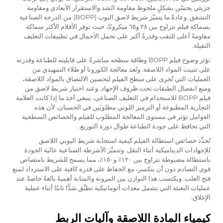
جزيئي يحسّن بشكلٍ ملحوظ مقاومة الشد والاستقرار الأبعادي ومقاومة
التشقق. وعادةً ما يتميّز شريط لاصق البوب (BOPP) من الدرجة الصناعية
بسماكة فيلم تتراوح بين ٢٨ و٦٥ ميكرونًا، حيث توفر الأفلام الأكثر سماكة
مقاومةً أعلى للثقب وقدرةً أكبر على تحمل الأحمال في تطبيقات التغليف
الثقيلة.
تؤثر وضوح فيلم BOPP وطاقة سطحه مباشرةً على قابليته للطباعة وقدرته
على تثبيت المواد اللاصقة. وتُعد معالجة الكورونا أو طلاء التمهيدي من
العمليات التي تُجرى على سطح الفيلم لتحسين الالتصاق بالمواد اللاصقة،
ومنع انفصال الطبقات تحت ظروف الإجهاد. وعند اختيار شريط لاصق من
فيلم BOPP للاستخدام في التغليف الصناعي، ينبغي أخذ ما إذا كانت العلامة
التجارية المطبوعة أو الترميز اللوني مطلوبَين في الحسبان، لأن هذه
العوامل تؤثر في مستوى المعالجة المطلوب للفيلم والخصائص السطحية
التي تحافظ على جودة الطباعة طوال دورة التوزيع.
تُحدِّد خصائص استطالة الفيلم كيفية استجابة شريط البوبي اللاصق
للإجهادات الديناميكية أثناء النقل. وتتميَّز الأشرطة الصناعية عالية الجودة
باستطالة مضبوطة تتراوح بين ١٢٠٪ و١٥٠٪، مما يسمح للشريط بامتصاص
قوى التصادم دون أن ينكسر، مع الحفاظ على قدرة كافية على الاسترداد لمنع
فتح العلب. ويكتسب هذا التوازن بين المرونة والمتانة أهميةً بالغةً خاصةً عند
عمليات التعبئة التي تشمل معدات أتوماتيكية تطبِّق شدًّا ثابتًا أثناء عملية
الإغلاق.
كيمياء المادة اللاصقة وآليات الربط