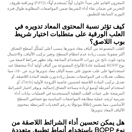
المخزون القائم على مبدأ «الوارد أولًا يُستخدم أولًا» (FIFO) ومراقبة ظروف
التخزين في ضمان بقاء أداء الشريط ضمن المواصفات المطلوبة طوال فترة
التوريد السابقة للتطبيق.
كيف تؤثر نسبة المحتوى المعاد تدويره في
العلب الورقية على متطلبات اختيار شريط
بوب اللاصق؟
العلب المصنوعة من ألياف معاد تدويرها بنسب أعلى تُشكِّل أسطح التصاق
أكثر صعوبةً بسبب زيادة عدم انتظام السطح، وتغير تركيب الألياف، والاحتمال
وجود تلوث ناتج عن دورات الاستخدام السابقة. وقد تظهر شرائط لاصقة من
نوع BOPP مُصمَّمة عادةً للألواح المصنوعة من ألياف أولية أداءً منخفضًا عند
استخدامها على علب تحتوي على نسبة ألياف معاد تدويرها تزيد عن ٥٠٪، مما
يتطلب تعديلات في المواصفات تشمل زيادة وزن طبقة المادة اللاصقة، أو
تعديل تركيب المادة اللاصقة لتحسين خاصية اللزوجة الأولية (Tack)، أو
استخدام أشرطة أوسع لزيادة مساحة التصاق إجمالية. ويوفر اختبار الشرائط
المرشحة على عينات العلب الفعلية المستخدمة في العمليات بيانات أداء
تجريبية تُرشد عملية مطابقة المواصفات المناسبة مع خصائص السطح
الأساسي، مما يضمن إغلاقًا موثوقًا به رغم التحديات المرتبطة بمحتوى
الألياف المعاد تدويرها.
هل يمكن تحسين أداء الشرائط اللاصقة من
نوع BOPP باستخدام أنماط تطبيق متعددة