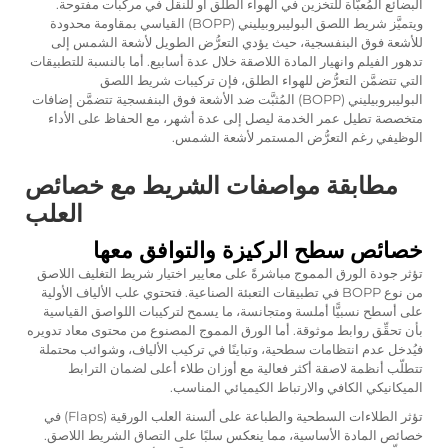
البضائع المُعبَّأة للتخزين في الهواء الطلق أو للنقل في مركبات مفتوحة.
ويتميَّز شريط اللصق البوليبروبيليني (BOPP) القياسي بمقاومة محدودة
للأشعة فوق البنفسجية، حيث يؤدي التعرُّض الطويل لأشعة الشمس إلى
تدهور الفيلم وانهيار المادة اللاصقة خلال عدة أسابيع. أما بالنسبة للتطبيقات
التي تتضمَّن التعرُّض للهواء الطلق، فإن تركيبات شريط اللصق
البوليبروبيليني (BOPP) المُثبَّت ضد الأشعة فوق البنفسجية تتضمَّن إضافات
متخصصة تطيل عمر الخدمة ليصل إلى عدة أشهر، مع الحفاظ على الأداء
الوظيفي رغم التعرُّض المستمر لأشعة الشمس.
مطابقة مواصفات الشريط مع خصائص
العلب
خصائص سطح الركيزة والتوافق معها
تؤثر جودة الورق المموج مباشرةً على معايير اختيار شريط التغليف اللاصق
من نوع BOPP في تطبيقات التعبئة الصناعية. فتحتوي علب الألياف الأولية
على أسطح نسبيًّا أملسة ومتجانسة، ما يسمح لتركيبات اللواصق القياسية
بأن تحقِّق روابط موثوقة. أما الورق المموج المصنوع من محتوى معاد تدويره
فيُدخل عدم انتظامات سطحية، وتباينًا في تركيب الألياف، وشوائب محتملة
تتطلّب أنظمة لاصقة أكثر فعالية مع أوزان طلاء أعلى لضمان الترابط
الميكانيكي الكافي والارتباط الكيميائي المناسب.
تؤثر الطلاءات السطحية والطباعة على ألسنة العلب الورقية (Flaps) في
خصائص المادة الأساسية، مما ينعكس سلبًا على التصاق الشريط اللاصق.