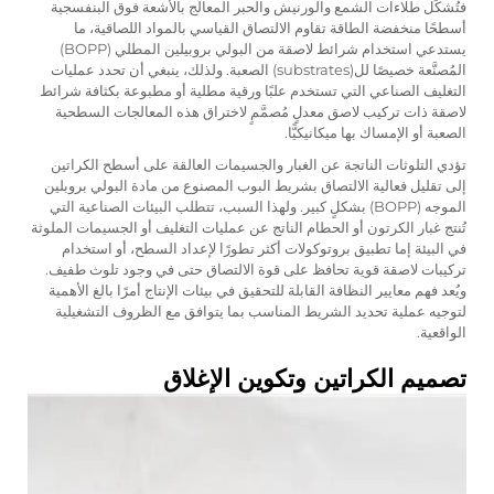
فتُشكِّل طلاءات الشمع والورنيش والحبر المعالَج بالأشعة فوق البنفسجية
أسطحًا منخفضة الطاقة تقاوم الالتصاق القياسي بالمواد اللصاقية، ما
يستدعي استخدام شرائط لاصقة من البولي بروبيلين المطلي (BOPP)
المُصنَّعة خصيصًا لل(substrates) الصعبة. ولذلك، ينبغي أن تحدد عمليات
التغليف الصناعي التي تستخدم علبًا ورقية مطلية أو مطبوعة بكثافة شرائط
لاصقة ذات تركيب لاصق معدلٍ مُصمَّمٍ لاختراق هذه المعالجات السطحية
الصعبة أو الإمساك بها ميكانيكيًّا.
تؤدي التلوثات الناتجة عن الغبار والجسيمات العالقة على أسطح الكراتين
إلى تقليل فعالية الالتصاق بشريط البوب المصنوع من مادة البولي بروبلين
الموجه (BOPP) بشكلٍ كبير. ولهذا السبب، تتطلب البيئات الصناعية التي
تُنتج غبار الكرتون أو الحطام الناتج عن عمليات التغليف أو الجسيمات الملوثة
في البيئة إما تطبيق بروتوكولات أكثر تطورًا لإعداد السطح، أو استخدام
تركيبات لاصقة قوية تحافظ على قوة الالتصاق حتى في وجود تلوث طفيف.
ويُعد فهم معايير النظافة القابلة للتحقيق في بيئات الإنتاج أمرًا بالغ الأهمية
لتوجيه عملية تحديد الشريط المناسب بما يتوافق مع الظروف التشغيلية
الواقعية.
تصميم الكراتين وتكوين الإغلاق