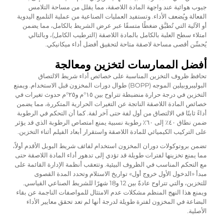
جيوب هوائية عند واجهة المادة اللاصقة، مما يقلل من مساحة التلامس
الفعالة ويُضعف الأداء. وتستفيد العمليات الصناعية من عملية التلميع اليدوية
أو الآلية التي تُطبَّق ضغطًا متسقًا عبر عرض الشريط بالكامل، مما يضمن
امتلاء سطح العلبة بالكامل بالمادة اللاصقة (الترطيب الكامل)، وبالتالي
يُحسِّن أقصى مساحة لاصقة متاحة لتحقيق أفضل أداء ميكانيكي.
أفضل الممارسات لتخزين ومعالجة
تحافظ ظروف التخزين المناسبة على خصائص أداء شريط الالتصاق
البوليبروبيلين الموجه (BOPP) طوال دورات المخزون قبل الاستخدام. ويمنع
التخزين في درجة حرارة منضبطة تتراوح بين ١٥°م و٢٥°م حدوث تغيرات في
خصائص المادة اللاصقة الناتجة عن التغيرات الحرارية المتكررة، مما يضمن
أداءً ثابتًا في الالتصاق من أول لفة حتى آخر لفة. كما أن التحكم في الرطوبة
ضمن نطاق ٤٠٪ إلى ٦٠٪ رطوبة نسبية يمنع امتصاص الرطوبة الذي قد يؤثر
على التركيب الكيميائي للمادة اللاصقة واستقرار أبعاد الفيلم أثناء التخزين.
تضمن بروتوكولات دوران المخزون استخدام لفائف شريط البوبل الأقدم أولاً،
مما يمنع تخزينها لفترات طويلة قد تؤدي إلى تدهور أداء المادة اللاصقة حتى
مع التحكم المناسب في الظروف البيئية. وتتعقب أنظمة الإدارة القائمة على
مبدأ «الدخول الأول خروج أول» تواريخ الاستلام وتحدد المدة القصوى
للتخزين، والتي تتراوح عادةً بين 12 و18 شهرًا للشريط الصناعي القياسي.
ويمنع هذا النهج المنظم مشكلات عدم الامتثال للمواصفات الناجمة عن بقاء
البضاعة في المخزون لفترة طويلة لدرجة أنها لم تعد تحقق معايير الأداء
الأصلية.