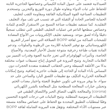
الصيدلانية فتعتمد على خمول المادة الكيميائي وخصائصها الحاجزية الثابتة
للحفاظ على ثبات الدواء ونقاوته طوال دورة التوزيع والتخزين. وتستخدم
التطبيقات الصناعية القوة الميكانيكية الفائقة ومقاومة الثقب لتغليف
الحماية للعناصر الحادة أو الثقيلة التي قد تتسبب في تلف مواد التغليف
التقليدية. كما تستفيد تطبيقات صناعة النسيج من الاستقرار البُعدي للمادة
وخصائص سطحها الناعم في عمليات التغليف الطبقي التي تتطلب تسجيلًا
دقيقًا وأداء لصق موحد. ويستفيد تغليف الإلكترونيات من الأنواع المضادة
للشحنات الساكنة من لفافة BOPP العملاقة التي تمنع أضرار التفريغ
الكهروستاتيكي مع توفير الحماية اللازمة من الرطوبة والملوثات. وتدعم
المادة تقنيات طباعة زخرفية متنوعة تشمل الأحبار المعدنية، والأصباغ
الخاصة، وتأثيرات الهولوغرام التي تعزز جاذبية العبوة وقدرات التمييز بين
العلامات التجارية. وتتيح المرونة في التحويل إنتاج تنسيقات عبوات مختلفة
بدءًا من الأغلفة البسيطة وحتى الحقائب المعقدة متعددة الحجرات دون
المساس بأداء المادة أو الحاجة إلى طبقات حاجزية إضافية. وتتيح إمكانات
المعالجة الحرارية التكيّف مع تطبيقات اللصق البارد والساخن على حد
سواء، ما يوفر مرونة في تكوين خطوط التعبئة واختيار معدات الختم.
وتحسّن خيارات المعالجة السطحية مثل المعالجة بالشرر الكهربائي
(corona) والمعالجة باللهب التصاق الحبر والالتصاق الطبقي في
التطبيقات الرسومية المتطلبة. وتتيح التباينات في درجات الجودة التحسين
وفقًا لمتطلبات التطبيق المحددة مع الحفاظ على خصائص معالجة متسقة
عبر مستويات الأداء المختلفة. وتؤهل هذه المرونة الشاملة لفافة BOPP