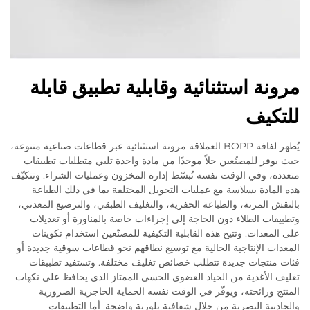
مرونة استثنائية وقابلية تطبيق قابلة
للتكيف
يُظهر لفافة BOPP العملاقة مرونة استثنائية عبر قطاعات صناعية متنوعة،
حيث يوفر للمصنّعين حلاً موحدًا من مادة واحدة تلبي متطلبات تطبيقات
متعددة، وفي الوقت نفسه تُبسّط إدارة المخزون وعمليات الشراء. وتتكيّف
هذه المادة بسلاسة مع عمليات التحويل المختلفة بما في ذلك الطباعة
بالنقش المرنة، والطباعة الحفرية، والتغليف الطبقي، والترصيع المعدني،
وتطبيقات الطلاء دون الحاجة إلى إجراءات خاصة بالمناورة أو تعديلات
على المعدات. وتتيح هذه القابلية التكيفية للمصنّعين استخدام تكوينات
المعدات الإنتاجية الحالية مع توسيع نطاقهم نحو قطاعات سوقية جديدة أو
فئات منتجات جديدة تتطلب خصائص تغليف مختلفة. وتستفيد تطبيقات
تغليف الأغذية من الحياد العضوي الحسي الممتاز الذي يحافظ على نكهات
المنتج ورائحته، ويوفّر في الوقت نفسه الحماية الحاجزية الضرورية
والجاذبية البصرية من خلال شفافية بلورية واضحة. أما التطبيقات