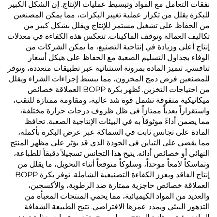
نفقات التعامل مع المواد وتبسيط عمليات الإنتاج. إن الشكل الكبير
للبكرة يقلل من تكرار عملية تغيير البكرات، مما يمكن المصنعين
من الحفاظ على تشغيل مستمر للإنتاج ويقلل بشكل كبير من
تكاليف العمالة وتوقف الماكينات. تنعكس هذه الكفاءة في معدلات
إنتاج أعلى وزيادة في إنتاجية التصنيع، ما يمكن الشركات من
الوفاء بجداول التسليم الصعبة مع الحفاظ على هيكل أسعار
تنافسي. تتميز المادة بمرونة استثنائية عبر تطبيقات متعددة، وتوفر
للمصنعين فرص دمج المخزون، مما يبسط إجراءات الشراء ويقلل
من احتياجات التخزين. تُظهر بكرة BOPP العملاقة خصائص
ميكانيكية متفوقة تشمل قوة شد عالية، ومقاومة ممتازة للثقب،
واستقراراً بعدياً ممتازاً في ظل ظروف درجات حرارة مختلفة،
مما يضمن أداءً موثوقاً به في البيئات الإنتاجية الصعبة. تحافظ
المادة على تجانس ثابت في السماكة عبر عرض البكرة بأكمله،
مما يقضي على التباين في الجودة الذي قد يؤثر على مظهر المنتج
النهائي أو خصائص أدائه. يتيح هذا التجانس تسجيلاً دقيقاً للطباعة،
وتماسكاً لامعاً موحداً، وسلوكاً متوقعاً أثناء التحويل، ما يقلل من
إنتاج الفاقد ويعزز الكفاءة التصنيعية الشاملة. توفر بكرة BOPP
العملاقة خصائص حاجزية ممتازة ضد الرطوبة، والأكسجين،
والعديد من المواد الكيميائية، مما يحمي المنتجات المعبأة من
التدهور البيئي ويمدد عمرها الافتراضي. تتيح الطبيعة الشفافة