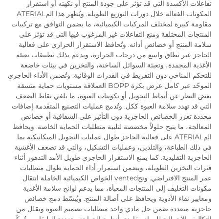
تفاعلات الأكسدة التي قد تؤثر على جودة المنتج أو نكهته أو استقرار
المكونات الفعالة خلال دورات التوزيع الطويلة. ويُظهر هذا المATERIAL
مقاومة كبيرة لمختلف المركبات الكيميائية، ما يضمن التوافق مع تركيبات
المنتجات المختلفة ومنع التفاعلات غير المرغوب فيها التي قد تؤثر على
سلامة المنتج أو خصائص أدائه. وتُحافظ الاستقرار الحراري على فعالية
الحاجز عبر نطاق واسع من درجات الحرارة، ويدعم بذلك تطبيقات تعبئة
الأغذية المجمدة، وتعبئة السوائل الساخنة، والتخزين في بيئات خاضعة
للتحكم المناخي دون التفريط في القدرات الوقائية. وتُضمن الأداء الحاجزي
الموحّد عبر كامل عرض بكرة BOPP العملاقة مستويات حماية متسقة
بغض النظر عن أنماط التحويل أو تكوينات العبوة، ما يلغي نقاط الضعف
التي قد تهدد سلامة العبوة ككل. وتُدمج عمليات التصنيع المتقدمة إضافات
محددة تعزز الخصائص الحاجزية دون التأثير على الشفافية أو خصائص
المعالجة، ما يتيح حلولاً مخصصة لتلبية متطلبات الحماية الخاصة. ويحافظ
المATERIAL على فعالية الحاجز طوال عمليات التحويل الميكانيكية بما
في ذلك الطباعة، والتلدين، وعمليات التشكيل، والتي قد تضعف الأغشية
الحاجزية التقليدية. كما يمنع الاستقرار الحاجزي طويل الأمد التدهور أثناء
فترات التخزين الطويلة، ويضمن استمرار أداء الحماية طوال متطلبات
عمر المنتج الافتراضي. وتحvented الخواص الكيميائية الخاملة انتقال
مكونات التغليف إلى المنتجات المعبأة، مما يدعم لوائح سلامة الأغذية
ومعايير نقاء الأدوية ويحافظ على أصالة المنتج. ويُبسّط دمج خصائص
حاجزية متعددة ضمن حل مادي واحد متطلبات تصميم العبوة ويقلل من