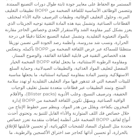
المستمر مع الحفاظ على معايير جودة ثابتة طوال دورات التصنيع الممتدة.
وتتضمن الوظائف الأساسية لللفافة الضخمة من BOPP تطبيقات التغليف
المرنة، وحلول التغليف الوقائية، وطبقات الترصيف عالية الأداء لمختلف
القطاعات الصناعية. وتشمل بنية هذه المادة التقنية توجيه الجزيئات الذي
يعزز بشكل كبير مقاومة الشد والاستقرار البُعدي وخصائص الحاجز مقارنة
بالمواد التعبئوية التقليدية. وتشمل عملية التصنيع تحكمًا دقيقًا في درجة
الحرارة، ونسب شد مدروسة، وأنظمة رصد الجودة التي تضمن توزيعًا
منتظمًا للسماكة عبر عرض اللفافة الضخمة من BOPP بأكمله. وتنعكس
هذه الخصائص التقنية في قابلية الطباعة الفائقة، والوضوح الممتاز،
ومقاومة الرطوبة الاستثنائية، ما يجعل لفافة BOPP الضخمة الخيار
المفضل لتغليف المواد الغذائية، والتطبيقات الصيدلانية، وحماية السلع
الاستهلاكية. وتتميز المادة بمقاومة كيميائية استثنائية، ما يجعلها مناسبة
للبيئات الصعبة التي قد تتدهور فيها مواد التغليف التقليدية أو تهدد سلامة
المنتج. وتمتد التطبيقات عبر قطاعات متعددة تشمل تغليف الوجبات
الخفيفة، وترصيف النسيج، وعلب الأدوية (Blister packs)، والأفلام
الواقية الصناعية. ويسهّل تكوين اللفافة الضخمة من BOPP إدارة
المخزون بكفاءة، ويقلل من هدر المواد، وينظم سير خطوط الإنتاج من
خلال خصائص فك اللف المتوازنة والأداء القابل للتنبؤ به. وتحتوي أحدث
أنواع لفائف BOPP الضخمة على أنظمة إضافات متقدمة تعزز خصائص
محددة مثل السلوك المضاد للشحنات الكهربائية، أو تحسين قابليتها للإغلاق
بالحرارة، أو تحسين أدائها كحاجز ضد اختراق الأكسجين والرطوبة، ما