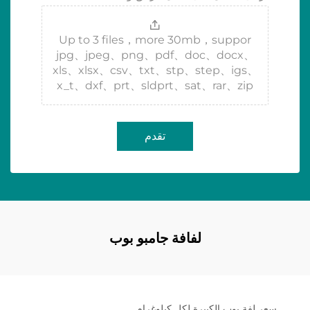
Up to 3 files，more 30mb，suppor
jpg、jpeg、png、pdf、doc、docx、
xls、xlsx、csv、txt、stp、step、igs、
x_t、dxf、prt、sldprt、sat、rar、zip
تقدم
لفافة جامبو بوب
سعر لفة بوب الكبيرة لكل كيلوغرام