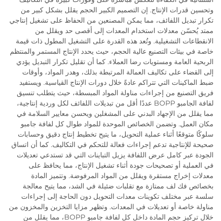
وتحسين قدرات الإنتاج. إن التصميم الكبير الحجم يقلل بشكل كبير من
تكرار تبديل اللفائف، مما يمكن المصنعين من الحفاظ على تشغيل إنتاجي
ممتد يُحسّن معدلات استخدام المعدات إلى أقصى حد ويقلل من
الانقطاعات التشغيلية. وتُعد هذه القدرة على التشغيل المطول ذات قيمة
خاصة في بيئات التصنيع عالية الحجم، حيث يحدد الإنتاج المستمر والمنتظم
الربحية العامة ومستويات رضا العملاء. كما أن تقليل تكرار التبديل يؤدي
إلى القضاء على تكاليف العمالة المرتبطة بذلك، وهدر المواد، وأوقات
ضبط الماكينات التي تتراكم عادةً خلال دورات الإنتاج القياسية. ويستفيد
فريق التصنيع من إجراءات مناولة المواد المبسطة، حيث يتطلب تنسيق
لفافة الجامبو BOPP عددًا أقل من تبديلات اللفائف لكل وردية إنتاجية،
مما يقلل من الإجهاد البدني على المشغلين ويحسن معايير السلامة في
مكان العمل. وتضمن الخصائص الموحدة للمواد طوال كل لفافة جامبو
سلوكًا متوقعًا أثناء عملية التحويل، ما يتيح تخطيط إنتاج دقيق وحسابات
صحيحة للإنتاجية تدعم إجراءات فعالة للتحكم في التكاليف. كما أن اتساق
الجودة عبر كامل عرض اللفافة يزيل التباينات التي قد تستدعي تعديلات
في العملية أو تصحيحات جودة أثناء تشغيل الإنتاج، مما يحافظ على
معدلات إخراج مستقرة ويقلل من المواد المرفوضة. وتتميز المادة
بخصائص فك لف ممتازة مع تقلبات ضئيلة في الشد، مما يتيح معالجة
سلسة عبر مختلف تكوينات معدات التحويل دون الحاجة إلى إجراءات
مناولة خاصة أو تعديلات في المعدات. وتظهر مزايا التخزين والمخزون من
خلال تركيز حجم المادة داخل كل لفافة جامبو BOPP، مما يقلل من