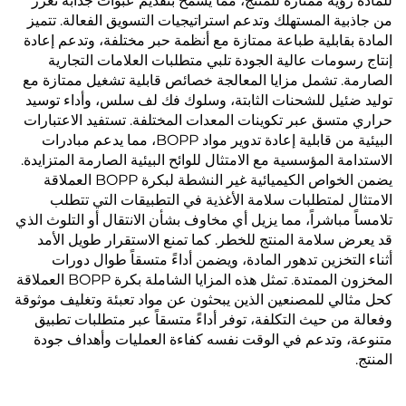
للمادة رؤية ممتازة للمنتج، مما يسمح بتقديم عبوات جذابة تعزز
من جاذبية المستهلك وتدعم استراتيجيات التسويق الفعالة. تتميز
المادة بقابلية طباعة ممتازة مع أنظمة حبر مختلفة، وتدعم إعادة
إنتاج رسومات عالية الجودة تلبي متطلبات العلامات التجارية
الصارمة. تشمل مزايا المعالجة خصائص قابلية تشغيل ممتازة مع
توليد ضئيل للشحنات الثابتة، وسلوك فك لف سلس، وأداء توسيد
حراري متسق عبر تكوينات المعدات المختلفة. تستفيد الاعتبارات
البيئية من قابلية إعادة تدوير مواد BOPP، مما يدعم مبادرات
الاستدامة المؤسسية مع الامتثال للوائح البيئية الصارمة المتزايدة.
يضمن الخواص الكيميائية غير النشطة لبكرة BOPP العملاقة
الامتثال لمتطلبات سلامة الأغذية في التطبيقات التي تتطلب
تلامساً مباشراً، مما يزيل أي مخاوف بشأن الانتقال أو التلوث الذي
قد يعرض سلامة المنتج للخطر. كما تمنع الاستقرار طويل الأمد
أثناء التخزين تدهور المادة، ويضمن أداءً متسقاً طوال دورات
المخزون الممتدة. تمثل هذه المزايا الشاملة بكرة BOPP العملاقة
كحل مثالي للمصنعين الذين يبحثون عن مواد تعبئة وتغليف موثوقة
وفعالة من حيث التكلفة، توفر أداءً متسقاً عبر متطلبات تطبيق
متنوعة، وتدعم في الوقت نفسه كفاءة العمليات وأهداف جودة
المنتج.