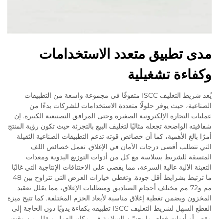
مدى تطبيق متعدد الاستخدامات
وكفاءة تشغيلية
يُعد شريط التغليف ISCC متفوقًا في مجموعة واسعة من التطبيقات
الصناعية، حيث يوفر حلولًا متعددة الاستخدامات للشركات بدءًا من
عمليات التجارة الإلكترونية الصغيرة وحتى المرافق التصنيعية الكبيرة. إن
شفافيته الواضحة تجعله مثاليًا لتغليف البيع بالتجزئة حيث تكون رؤية المنتج
أمرًا بالغ الأهمية، كما أن خصائص قوته تدعم التطبيقات الصناعية الثقيلة
التي تتطلب أقصى درجات الأمان في الإغلاق. تعمل خصائص اللف
المتسقة للشريط بسلاسة مع كل من أدوات التوزيع اليدوية ومعدات
التعبئة الآلية عالية السرعة، مما يقضي على الاختناقات الإنتاجية التي غالبًا
ما ترتبط بشرايط أقل جودة. وتغطي خيارات العرض التي تتراوح بين 48
مم و72 مم مختلف أحجام الصناديق ومتطلبات الإغلاق، مما يقلل تعقيد
المخزون ويضمن تغطية إغلاق مناسبة لأبعاد الحزم المختلفة. كما تتيح ميزة
القطع السهل لشريط التغليف ISCC تطبيقه بكفاءة يدويًا دون الحاجة إلى
مقص أو أدوات قطع، ما يحسّن السلامة في مكان العمل ويقلل من وقت