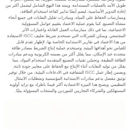
طويل الأمد بالعمليات المستدامة. ويمتد هذا النهج الشامل ليشمل أكثر من
إعادة التدوير الأساسية، ليضم أيضًا تدابير كفاءة استخدام الطاقة،
وممارسات الحفاظ على المياه، ومبادرات تقليل النفايات في جميع أنحاء
منشأة التصنيع. كما يقوم عملية الاعتماد بتقييم عوامل المسؤولية
الاجتماعية، بما في ذلك ممارسات العمل العادلة واعتبارات الأثر
المجتمعي. ويمكن للشركات التي تستخدم شريط تغليف ISCC الاستفادة
من هذا الاعتماد في تقارير الاستدامة الخاصة بها، لإظهار تقدم قابل
للقياس نحو أهدافها البيئية. وتستخدم عملية إنتاج الشريط مصادر طاقة
متجددة عند الإمكان، مما يقلل أكثر من بصمته الكربونية ويدعم مبادرات
الطاقة النظيفة. وتحسّن تقنيات التصنيع المتقدمة استخدام المواد، مما
يقلل من توليد النفايات أثناء الإنتاج مع الحفاظ على معايير جودة ثابتة.
ويضمن إطار عمل ISCC الشفافية في الادعاءات البيئية، من خلال توفير
توثيق مفصل يدعم مبادرات الاستدامة المؤسسية ومتطلبات الامتثال
التنظيمي. ويصبح هذا الميزة الاعتمادية أكثر قيمةً باطراد مع تزايد أولوية
المستهلكين والشركاء التجاريين للموردين والمنتجات المسؤولة بيئيًا.