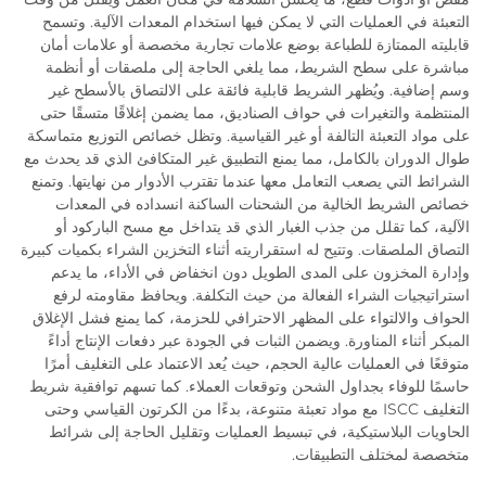
التعبئة في العمليات التي لا يمكن فيها استخدام المعدات الآلية. وتسمح
قابليته الممتازة للطباعة بوضع علامات تجارية مخصصة أو علامات أمان
مباشرة على سطح الشريط، مما يلغي الحاجة إلى ملصقات أو أنظمة
وسم إضافية. ويُظهر الشريط قابلية فائقة على الالتصاق بالأسطح غير
المنتظمة والتغيرات في حواف الصناديق، مما يضمن إغلاقًا متسقًا حتى
على مواد التعبئة التالفة أو غير القياسية. وتظل خصائص التوزيع متماسكة
طوال الدوران بالكامل، مما يمنع التطبيق غير المتكافئ الذي قد يحدث مع
الشرائط التي يصعب التعامل معها عندما تقترب الأدوار من نهايتها. وتمنع
خصائص الشريط الخالية من الشحنات الساكنة انسداده في المعدات
الآلية، كما تقلل من جذب الغبار الذي قد يتداخل مع مسح الباركود أو
التصاق الملصقات. وتتيح له استقراريته أثناء التخزين الشراء بكميات كبيرة
وإدارة المخزون على المدى الطويل دون انخفاض في الأداء، ما يدعم
استراتيجيات الشراء الفعالة من حيث التكلفة. ويحافظ مقاومته لرفع
الحواف والالتواء على المظهر الاحترافي للحزمة، كما يمنع فشل الإغلاق
المبكر أثناء المناورة. ويضمن الثبات في الجودة عبر دفعات الإنتاج أداءً
متوقعًا في العمليات عالية الحجم، حيث يُعد الاعتماد على التغليف أمرًا
حاسمًا للوفاء بجداول الشحن وتوقعات العملاء. كما تسهم توافقية شريط
التغليف ISCC مع مواد تعبئة متنوعة، بدءًا من الكرتون القياسي وحتى
الحاويات البلاستيكية، في تبسيط العمليات وتقليل الحاجة إلى شرائط
متخصصة لمختلف التطبيقات.