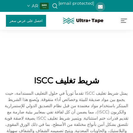
[email protected]
AR
احصل على عرض سعر
شريط تغليف ISCC
يمثل شريط تغليف ISCC تقدماً ثورياً في حلول التغليف المستدامة، حيث
يجمع بين مواد صديقة للبيئة وخصائص أداء متفوقة. ويُصنع هذا الشريط
المبتكر باستخدام مواد معتمدة من قبل نظام التصديق الدولي للإستمرارية
والكربون (ISCC)، مما يضمن أن كل لفافة تفي بمعايير بيئية صارمة مع
تقديم قدرات ختم استثنائية. ويتميز شريط تغليف ISCC بصيغة لاصقة قوية
تلتصق بشكل آمن بأنواع مختلفة من الأسطح، بما في ذلك الورق المقوى،
والبلاستيك، والحاويات المعدنية. ويتيح تصميمه الشفاف والشفاف سهولة