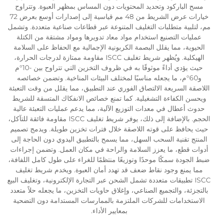
مسح الباركود وتحديد المحتويات دون المساس بمظهر العبوة. وتتراوح
خيارات عرض الشريط من 48 مم قياسية إلى إصدارات أوسع بعرض 72
مم، لتلبية متطلبات التغليف المتنوعة عبر قطاعات صناعية متعددة. وتشمل
عمليات التصنيع استخدام مواد معاد تدويرها ومواد مشتقة من الكتلة
الحيوية، مما يقلل البصمة الكربونية الإجمالية مع الحفاظ على السلامة
الهيكلية. ويُظهر شريط تغليف ISCC مقاومة ممتازة لدرجات الحرارة،
حيث يؤدي أداءً موثوقًا به في ظروف التخزين التي تتراوح بين -10°م
و60°م، ما يجعله مناسبًا لمختلف البيئات المناخية. وتضمن خصائصه
اللاصقة السريعة الالتصاق الفوري عند التطبيق، مما يقلل من وقت التعبئة
ويحسن الكفاءة التشغيلية. كما تمنع خصائص الانفكاك المتسقة للشريط
حدوث أعطال في معدات التوزيع الآلية، مما يدعم عمليات التعبئة عالية
الحجم. بالإضافة إلى ذلك، يوفر شريط تغليف ISCC مقاومة فائقة للتآكل،
حيث يحافظ على قوته اللاصقة خلال فترات تخزين طويلة. ويدمج تصميم
المنتج تقنية السحب السهل، مما يسمح بالتطبيق اليدوي دون الحاجة إلى
أدوات قطع، ما يعزز السلامة والراحة في مكان العمل. وتضمن إجراءات
ضبط الجودة سمكًا موحدًا وتوزيعًا منتظمًا للغراء على طول كامل اللفافة،
مما يمنع وجود نقاط ضعف قد تهدد أمان العبوة. ويخدم شريط تغليف
ISCC تطبيقات متعددة تشمل الشحن عبر التجارة الإلكترونية، وتغليف البيع
بالتجزئة، والتجميع الصناعي، وإغلاق حاويات التخزين، ما يجعله حلاً متعدد
الاستخدامات للشركات الملتزمة بالممارسات المستدامة دون التضحية
بمعايير الأداء.