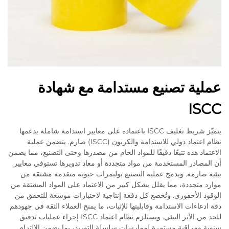
عملية تصنيع مستدامة مع شهادة
ISCC
يتميّز شريط تغليف ISCC باعتماده على معايير استدامة شاملة يدعمها
نظام اعتماد دولي للاستدامة والكربون (ISCC) صارم. يتضمن عملية
الاعتماد هذه تتبعًا دقيقًا للمواد الخام من مصدرها وحتى التصنيع، مما يضمن
أن المصادر المستخدمة من مواد متجددة أو معاد تدويرها تستوفي معايير
بيئية صارمة. ويدمج عملية التصنيع بوليمرات حيوية متقدمة مشتقة من
موارد متجددة، مما يقلل بشكل كبير من الاعتماد على المواد المشتقة من
الوقود الأحفوري. وتُخضع كل دفعة إنتاجية لاختبارات موسعة للتحقق من
دقة ادعاءات الاستدامة وقابليتها للإثبات، ما يمنح العملاء الثقة في جهودهم
للحد من الأثر البيئي. ويستلزم نظام اعتماد ISCC إجراء عمليات تدقيق
سنوية ومراقبة مستمرة لممارسات سلسلة التوريد، بما يضمن الالتزام