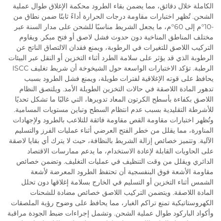
الكاملة خلال دقائق، مما يضمن بقاء الطرود محكمة الإغلاق طوال عملية
الشحن. تُظهر اختبارات مقاومة درجات الحرارة أداءً ثابتًا ضمن نطاق من
-10°م إلى 60°م، ما يجعل الشريط مناسبًا للشحن على مدار السنة عبر
مختلف المناطق المناخية دون حدوث فشل لاصق أو فتح مبكر. ويقاوم
التركيب اللاصق للتغيرات في الرطوبة، ويمنع فقدان الالتصاق الناتج عن
الرطوبة الذي قد يؤثر على سلامة الطرد أثناء التخزين أو النقل عبر البيئات
الرطبة. تؤكد الاختبارات الواسعة حول الشيخوخة أن شريط تغليف ISCC
يحافظ على قوته الإغلاقية لفترات طويلة، ويمنع فشل الطرود بسبب
تدهور المادة اللاصقة في حالات التخزين الطويلة الأمد. ويلتصق النظام
اللاصق بكفاءة بأسطح الكرتون المعاد تدويرها، التي غالبًا ما تشكل تحديًا
للأشرطة التقليدية بسبب عدم انتظام السطح وتباين مستويات المسامية.
وتُظهر اختبارات مقاومة القص مقاومة فائقة للتلاعب بالطرود ولإجهادات
المناورة، مما يقلل من خطر الفتح العرضي أثناء عمليات الفرز والتسليم
الآلية. وتتميز خصائص إزالة الشريط بالنظافة، حيث لا يترك أي بقايا لاصقة
على الحاويات القابلة لإعادة الاستخدام، ما يدعم ممارسات الاقتصاد
الدائري ويقلل من وقت التنظيف في عمليات التغليف. وتضمن خصائص
مقاومة الأشعة فوق البنفسجية أن تحتفظ الطرود المعرضة لأشعة
الشمس أثناء التخزين أو التسليم في الخارج بسلامة إغلاقها دون تحلل
المادة اللاصقة. ويتضمن التركيب اللاصق خصائص مضادة للشحنات
الكهروستاتيكية تمنع تراكم الغبار، مما يحافظ على وضوح رؤية الملصقات
وأكواد الباركود طوال عملية الشحن. وتشمل إجراءات ضبط الجودة مراقبة