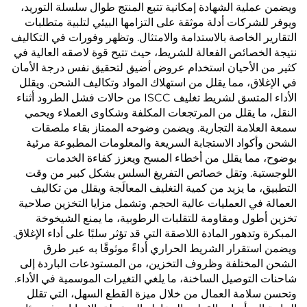
ويضمن عملية الشهادة إمكانية تتبع المنتج طوال سلسلة التوريد،
ويوفر للشركات أدلة موثقة على التزامها البيئي لتلبية متطلبات
التقارير الخاصة بالاستدامة والامتثال. وتظهر وفورات في التكاليف
نتيجة الخصائص الفعالة للشريط، حيث تتيح قوة لاصقه العالية في
كثير من الأحيان استخدام عروض أضيق لتحقيق نفس درجة الأمان
في الإغلاق، مما يقلل من استهلاك المواد وتكاليف الشحن. ويقلل
الأداء المتسق لشريط تغليف ISCC من حالات فشل الطرود أثناء
النقل، ما يقلل من المرتجعات المكلفة وشكاوى العملاء ويحمي
سمعة العلامة التجارية. ويضمن وضوحه الممتاز بقاء ملصقات
الشحن وأكواد الاستجابة السريعة والمعلومات المطبوعة مرئية
بوضوح، مما يقلل من أخطاء المسح ويعزز كفاءة الخدمات
اللوجستية. وتقل خصائص التفريغ السلس بشكل كبير من وقت
التطبيق، ما يزيد من كمية التغليف المعالَجة ويقلل من تكاليف
العمالة في العمليات عالية الحجم. وتشمل مزايا التخزين صلاحية
تخزين أطول ومقاومة للتقلبات الرطوبية، ما يمنع الشيخوخة
المبكرة وتدهور المادة اللاصقة التي قد تؤثر سلبًا على أداء الإغلاق.
ويضمن استقرار الشريط الحراري أداءً موثوقًا به عبر طرق
الشحن المختلفة وظروف التخزين، من المستودعات الباردة إلى
شاحنات التوصيل الساخنة، ما يلغي التغيرات الموسمية في الأداء.
وتحسن سلامة العمال من خلال ميزة القطع السهل، التي تقلل