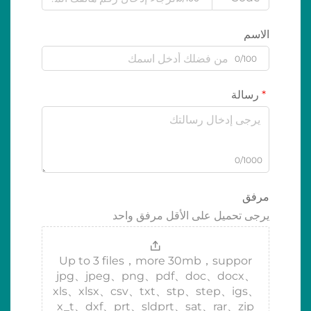
الاسم
0/100
رسالة
0/1000
مرفق
يرجى تحميل على الأقل مرفق واحد
Up to 3 files，more 30mb，suppor
jpg、jpeg、png、pdf、doc、docx、
xls、xlsx、csv、txt、stp、step、igs、
x_t、dxf、prt、sldprt、sat、rar、zip