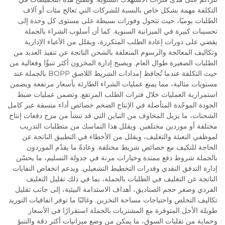
التكلفة مهمة بشكل خاص بالنسبة للشركات التي تعالج مئات أو آلاف
الطلبات يوميًا، حيث تتحول وفورات بسيطة على مستوى كل وحدة إلى
تحسينات كبيرة في الميزانية السنوية. كما أن أسلوب الشراء بالجملة
يقضي على دورات إعادة الطلب المتكررة، ويقلل من الأعباء الإدارية
وتكاليف المعالجة والرسوم المتعلقة بالشحن الناتجة عن تنفيذ العديد من
الطلبات الصغيرة طوال العام. ويصبح إدارة المخزون أكثر تنبؤًا وفعالية من
حيث التكلفة عندما تُحافظ إمدادات الشريط اللاصق BOPP بالجملة عند
مستويات مثالية، مما يمنع عمليات الشراء الطارئة بأسعار مرتفعة ويضمن
استمرارية العمليات خلال فترات الطلب المرتفع. وتضمن عمليات ضبط
الجودة الموحّدة المتأصلة في الإنتاج الضخم خصائص أداء متسقة عبر كامل
الشحنات، ما يزيل المخاوف من التباين التي قد تنشأ من مزج دفعات إنتاج
مختلفة أو موردين مختلفين. ويقلل هذا التماسك من متطلبات التدريب
لموظفي التعبئة والتغليف، ويقلل من الأخطاء في التطبيق الناتجة عن
الحاجة للتكيف مع خصائص شريط مختلفة. وعادةً ما يقدّم الموردون
بالجملة شروط دفع ممتدة وخيارات مرنة في جدولة التسليم، ما يحسّن
إدارة التدفق النقدي وقدرات التخطيط التشغيلي. ويدعم انخفاض النفايات
الناتجة عن التغليف في الطلبات بالجملة، بما في ذلك تقليل التغليف
الفردي وصغر حجم الصناديق، أهداف الاستدامة البيئية، إلى جانب تقليل
تكاليف التخلص واحتياجات مساحة التخزين. وغالبًا ما توفر اتفاقيات التوريد
طويلة الأجل المتوفرة مع المشتريات بالجملة استقرارًا في الأسعار
وحماية من تقلبات السوق، ما يمكن من وضع ميزانيات أكثر دقة والتنبؤ