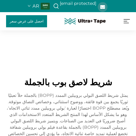
[email protected]
AR
احصل على عرض سعر
شريط لاصق بوب بالجملة
يمثل شريط اللصق البولي بروبيلين الممدد (BOPP) بالجملة حلاً تعبئيًا
ثوريًا يجمع بين قوة فائقة، ووضوح استثنائي، وخصائص التصاق موثوقة.
ويُعد مصطلح BOPP اختصارًا لعبارة 'بولي بروبيلين ممدد ثنائي الاتجاه'،
وهو ما يشكل الأساس لهذا المنتج الشريط المتعدد الاستخدامات الذي
أصبح ضروريًا في العديد من الصناعات. ويتميز شريط اللصق البولي
بروبيلين الممدد (BOPP) بالجملة بقاعدة فيلم بولي بروبيلين شفافة
تخضع لعملية تمديد خاصة ثنائية الاتجاه، ما يؤدي إلى تحسين الخصائص