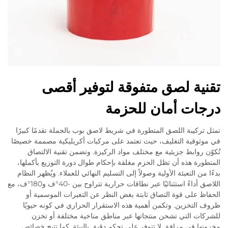
تقنية لصق متفوقة لتوفير أقصى
درجات أمان للحزمة
تمثل تركيبة اللصق المتطورة في شريط لاصق بوب بالجملة تقدمًا كبيرًا
في موثوقية التغليف، حيث تعتمد على مركبات أكريليكية مصممة خصيصًا
تُكوّن روابط جزيئية مع مختلف مواد الركيزة. وتضمن تقنية الالتصاق
المتطورة هذه أن تظل الحزم مغلقة بإحكام طوال دورة التوزيع بأكملها،
بدءًا من التعبئة الأولية وصولاً إلى التسليم النهائي للعملاء. ويُظهر النظام
اللاصق أداءً استثنائيًا عبر نطاقات حرارية تتراوح بين -40°ف و180°ف، مع
الحفاظ على قوة التصاق ثابتة بغض النظر عن التغيرات الموسمية أو
ظروف التخزين. وتكمن أهمية هذه الاستقرار الحراري في كونه حيويًا
للشركات التي تشحن منتجاتها عبر مناطق مناخية مختلفة أو تخزن
مخزونها في مرافق لا تتوفر على تحكم دقيق بالبيئة. كما تتيح خصائص