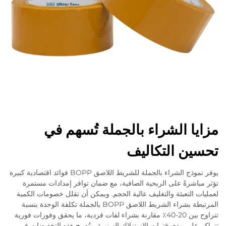
مزايا الشراء بالجملة تُسهم في
تحسين التكاليف
يوفر نموذج الشراء بالجملة للشريط اللاصق BOPP فوائد اقتصادية كبيرة
تؤثر مباشرةً على الربحية الصافية، مع ضمان توافر إمدادات مستمرة
لعمليات التعبئة والتغليف عالية الحجم. ويمكن أن تقلل خصومات الكمية
المرتبطة بشراء الشريط اللاصق BOPP بالجملة تكلفة الوحدة بنسبة
تتراوح بين 20-40٪ مقارنة بشراء لفات فردية، ما يحقق وفورات فورية
تتراكم على مدى فترات الاستهلاك السنوية. وتُصبح هذه التخفيضات في