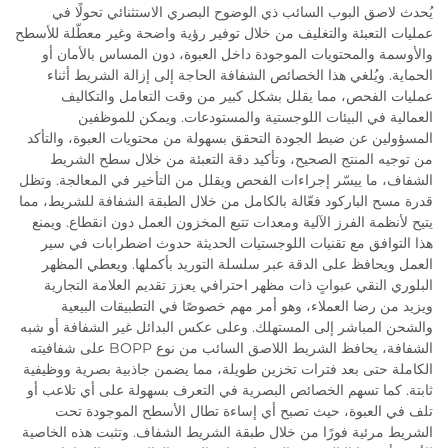
يُحدث لاصق البوب السائب ذي الوضوح البصري الاستثنائي تحولًا في
عمليات التعبئة والتغليف من خلال توفير رؤية واضحة وغير معطّلة للأسطح
والأوسمة والمحتويات الموجودة داخل العبوة، دون المساس بالأمان أو
الحماية. ويُلغي هذا الخصائص الشفافة الحاجة إلى إزالة الشريط أثناء
عمليات الفحص، مما يقلل بشكل كبير من وقت التعامل والتكاليف
العمالية في البيئات اللوجستية والمستودعات. ويمكن للموظفين
المسؤولين عن ضبط الجودة التحقق بسهولة من محتويات العبوة، والتأكد
من توجيه المنتج الصحيح، وتأكيد دقة التعبئة من خلال سطح الشريط
الشفاف، ما ييسّر إجراءات الفحص ويقلل من التأخير في المعالجة. وتظل
قدرة مسح الباركود فعّالة بالكامل من خلال الطبقة الشفافة للشريط، مما
يتيح لأنظمة الفرز الآلية ومعدات تتبع المخزون العمل دون انقطاع. ويمنع
هذا التوافق مع تقنيات اللوجستيات الحديثة حدوث اضطرابات في سير
العمل ويحافظ على الدقة عبر سلسلة التوريد بأكملها. ويعطي المظهر
البلوري النقي عبواتٍ ذات مظهر احترافي يعزز تقديم العلامة التجارية
ويزيد من رضا العملاء، وهو أمر مهم خصوصًا في التطبيقات البيعية
والشحن المباشر إلى المستهلك. وعلى عكس البدائل غير الشفافة أو شبه
الشفافة، يحافظ الشريط اللاصق السائب من نوع BOPP على شفافيته
الكاملة حتى بعد فترات تخزين طويلة، مما يضمن جاذبية بصرية ووظيفية
ثابتة. كما تسهم الخصائص البصرية في التعرف بسهولة على أي تلاعب أو
تلف في العبوة، حيث تصبح أي إساءة تطال الأسطح الموجودة تحت
الشريط مرئية فورًا من خلال طبقة الشريط الشفاف. وتثبت هذه الخاصية