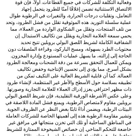
وفعالية التكلفة للشركات في جميع القطاعات. أولاً، فإن قوة
الالتصاق الاستثنائية تضمن إغلاقًا آمنًا للطرود يتحمل إجهاد
التعامل، وتقلبات درجات الحرارة، والتغيرات في الرطوبة طوال
عملية سلسلة التوريد. هذه الموثوقية تقلل من فشل الطرود، وتحد
من تلف المنتجات، وتقلل من الشكاوى الواردة من العملاء، مما
يحمي سمعة العلامة التجارية ويقلل من تكاليف الاستبدال. إن
الشفافية الكاملة لشريط اللصق البولي بروبلين تتيح تحديد
محتويات الطرد بسهولة، ومسح الباركود، وقراءة الملصقات دون
الحاجة إلى إزالته، ما يسهل عمليات المستودع وإدارة المخزون.
ويمكن للعمال التحقق بسرعة من دقة الشحنات ومعالجة الطرود
بشكل أسرع، مما يؤدي إلى تحسين الإنتاجية وخفض تكاليف
العمالة. كما أن قابلية الشريط العالية على التكيف تمكن من
تطبيقه بسلاسة حول الأسطح والأطر غير المنتظمة، لإنشاء طرود
ذات مظهر احترافي يعزز إدراك العملاء للعلامة التجارية وصورتها.
وعلى عكس الأشرطة الورقية التقليدية، فإن شريط اللصق البولي
بروبلين مقاوم لامتصاص الرطوبة، ويمنع فشل المادة اللاصقة في
البيئات الرطبة، ويضمن أداءً ثابتًا بغض النظر عن الظروف الجوية.
وتشير مقاومة الرطوبة هذه إلى أهميتها الخاصة للشركات العاملة
في المناطق الساحلية أو تلك التي تخزن منتجاتها في مرافق غير
خاضعة للتحكم المناخي. إن خصائص الشيخوخة الممتازة للشريط
تحافظ على قوة الالتصاق لفترات طويلة، ما يجعله مثاليًا