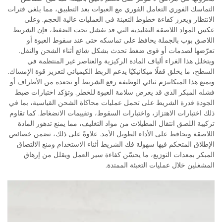
التماسك الفوري التعامل الفوري مع العبوات بعد التطبيق، مما يلغي فترات
الانتظار ويعزز كفاءة خطوط التعبئة في العمليات عالية الحجم. وعلى
عكس المواد اللاصقة التقليدية التي قد تفشل تحت الضغط، فإن الشريط
اللاصق بوب بالجملة يحافظ على تماسكه حتى عند سقوط العبوة أو
تعرّضها لصدمات أو قوى ضغط تحدث بشكل شائع أثناء الشحن والنقل.
ويتخلل هذا الغراء ألياف المادة الركيزية والعناصر غير المنتظمة في
السطح، ما يخلق قفلًا ميكانيكيًا يدعم الربط الكيميائي لتعزيز قوة الإمساك.
ويمنع هذا الميكانيزم ثنائي الوظيفة رفع الشريط أو تجعده من الأطراف أو
فشله المبكر الذي قد يعرض سلامة العبوة للخطر. وتؤكد اختبارات ضبط
الجودة قدرة الشريط على تحمل عمليات محاكاة الشحن القياسية، بما في
ذلك اختبارات الاهتزاز، واختبارات السقوط، وتقييمات الانضغاط. كما تقاوم
تركيبة اللصق انتقال المطيلات من مواد التغليف، مما يمنع تدهور المادة
اللاصقة ويحافظ على الأداء الطويل الأمد. علاوةً على ذلك، تضمن خصائص
الإطلاق المتحكم فيها سهولة فك الشريط أثناء الاستخدام ومنع الالتصاق
المبكر بمعدات التوزيع، ما يحسّن كفاءة سير العمل ويقلل من إرهاق
المشغلين خلال عمليات التعبئة الممتدة.