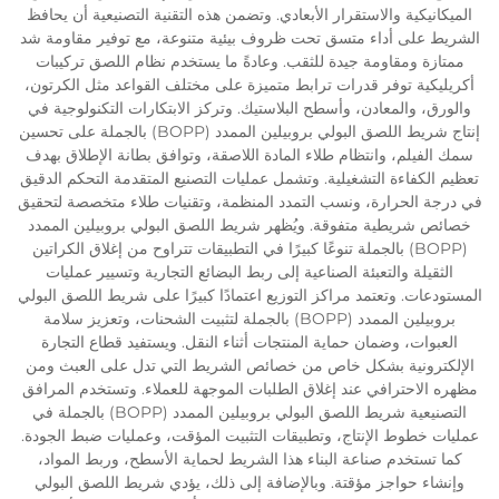
الميكانيكية والاستقرار الأبعادي. وتضمن هذه التقنية التصنيعية أن يحافظ
الشريط على أداء متسق تحت ظروف بيئية متنوعة، مع توفير مقاومة شد
ممتازة ومقاومة جيدة للثقب. وعادةً ما يستخدم نظام اللصق تركيبات
أكريليكية توفر قدرات ترابط متميزة على مختلف القواعد مثل الكرتون،
والورق، والمعادن، وأسطح البلاستيك. وتركز الابتكارات التكنولوجية في
إنتاج شريط اللصق البولي بروبيلين الممدد (BOPP) بالجملة على تحسين
سمك الفيلم، وانتظام طلاء المادة اللاصقة، وتوافق بطانة الإطلاق بهدف
تعظيم الكفاءة التشغيلية. وتشمل عمليات التصنيع المتقدمة التحكم الدقيق
في درجة الحرارة، ونسب التمدد المنظمة، وتقنيات طلاء متخصصة لتحقيق
خصائص شريطية متفوقة. ويُظهر شريط اللصق البولي بروبيلين الممدد
(BOPP) بالجملة تنوعًا كبيرًا في التطبيقات تتراوح من إغلاق الكراتين
الثقيلة والتعبئة الصناعية إلى ربط البضائع التجارية وتسيير عمليات
المستودعات. وتعتمد مراكز التوزيع اعتمادًا كبيرًا على شريط اللصق البولي
بروبيلين الممدد (BOPP) بالجملة لتثبيت الشحنات، وتعزيز سلامة
العبوات، وضمان حماية المنتجات أثناء النقل. ويستفيد قطاع التجارة
الإلكترونية بشكل خاص من خصائص الشريط التي تدل على العبث ومن
مظهره الاحترافي عند إغلاق الطلبات الموجهة للعملاء. وتستخدم المرافق
التصنيعية شريط اللصق البولي بروبيلين الممدد (BOPP) بالجملة في
عمليات خطوط الإنتاج، وتطبيقات التثبيت المؤقت، وعمليات ضبط الجودة.
كما تستخدم صناعة البناء هذا الشريط لحماية الأسطح، وربط المواد،
وإنشاء حواجز مؤقتة. وبالإضافة إلى ذلك، يؤدي شريط اللصق البولي