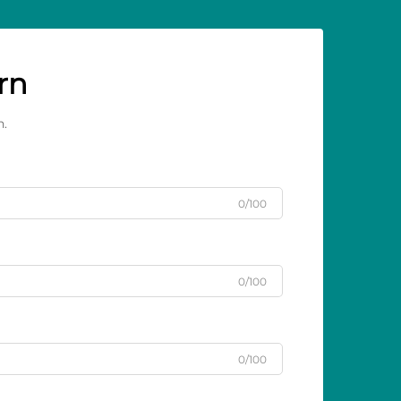
rn
n.
0/100
0/100
0/100