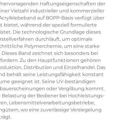
en hervorragenden Haftungseigenschaften der
ner Vielzahl industrieller und kommerzieller
Acrylklebeband auf BOPP-Basis verfügt über
t bietet, während der speziell formulierte
tet. Die technologische Grundlage dieses
stellverfahren durchläuft, um optimale
chrittliche Polymerchemie, um eine starke
. Dieses Band zeichnet sich besonders bei
rfordern. Zu den Hauptfunktionen gehören
duktion, Distribution und Einzelhandel. Das
d behält seine Leistungsfähigkeit konstant
äume geeignet ist. Seine UV-beständigen
u Abbauerscheinungen oder Vergilbung kommt.
ie Belastung der Bediener bei Hochleistungs-
n, Lebensmittelverarbeitungsbetriebe,
gütern, wo eine zuverlässige Versiegelung
rägt.