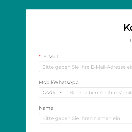
K
U
E-Mail
Mobil/WhatsApp
Code
Name