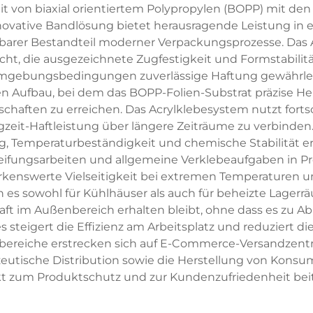
it von biaxial orientiertem Polypropylen (BOPP) mit d
ovative Bandlösung bietet herausragende Leistung in ei
arer Bestandteil moderner Verpackungsprozesse. Das 
icht, die ausgezeichnete Zugfestigkeit und Formstabilitä
Umgebungsbedingungen zuverlässige Haftung gewährleis
n Aufbau, bei dem das BOPP-Folien-Substrat präzise Her
haften zu erreichen. Das Acrylklebesystem nutzt forts
zeit-Haftleistung über längere Zeiträume zu verbinden
, Temperaturbeständigkeit und chemische Stabilität e
ifungsarbeiten und allgemeine Verklebeaufgaben in Pro
kenswerte Vielseitigkeit bei extremen Temperaturen un
h es sowohl für Kühlhäuser als auch für beheizte Lagerr
bkraft im Außenbereich erhalten bleibt, ohne dass es z
steigert die Effizienz am Arbeitsplatz und reduziert d
reiche erstrecken sich auf E-Commerce-Versandzentre
utische Distribution sowie die Herstellung von Konsum
kt zum Produktschutz und zur Kundenzufriedenheit beit