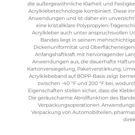
die außergewöhnliche Klarheit und Festigke
Acrylklebetechnologie kombiniert. Diese inn
Anwendungen und ist daher ein unverzichtb
eine kristallklare Polypropylen-Trägersch
Acrylkleber auch unter anspruchsvollen 
Bandes liegt in seinem mehrschichtige
Dickenuniformität und Oberflächeneigensc
Anfangshaftkraft mit hervorragender Lang
Anwendungen aus, die dauerhafte Haftung
Kartonversiegelung, Paketverstärkung, Umre
Acrylklebeband auf BOPP-Basis zeigt bemer
zwischen -40 °F und 200 °F bei, wodurc
Eigenschaften stellen sicher, dass die Kle
Die geräuscharme Abrollfunktion des Bandes 
Verpackungsoperationen. Anwendungsbe
Verpackung von Automobilteilen, pharmaze
dire