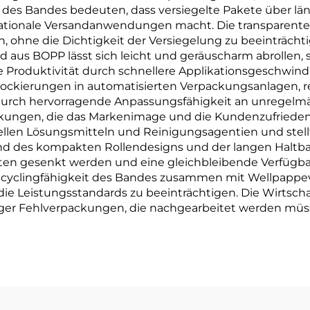
des Bandes bedeuten, dass versiegelte Pakete über län
nationale Versandanwendungen macht. Die transparente 
n, ohne die Dichtigkeit der Versiegelung zu beeinträcht
and aus BOPP lässt sich leicht und geräuscharm abrolle
e Produktivität durch schnellere Applikationsgeschwin
lockierungen in automatisierten Verpackungsanlagen, 
 durch hervorragende Anpassungsfähigkeit an unregel
ackungen, die das Markenimage und die Kundenzufrieden
ellen Lösungsmitteln und Reinigungsagentien und stellt 
und des kompakten Rollendesigns und der langen Haltb
n gesenkt werden und eine gleichbleibende Verfügbarke
ecyclingfähigkeit des Bandes zusammen mit Wellpapp
 die Leistungsstandards zu beeinträchtigen. Die Wirtscha
ger Fehlverpackungen, die nachgearbeitet werden müss